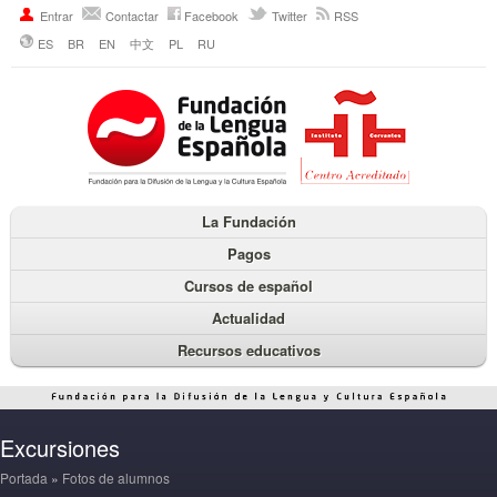
Entrar
Contactar
Facebook
Twitter
RSS
ES
BR
EN
中文
PL
RU
La Fundación
Pagos
Cursos de español
Actualidad
Recursos educativos
Excursiones
Portada
»
Fotos de alumnos