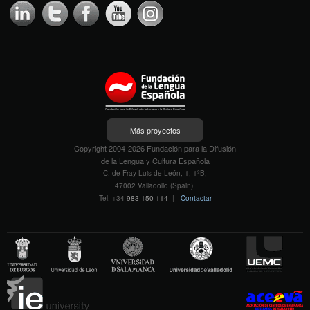
Más proyectos
Copyright 2004-2026 Fundación para la Difusión
de la Lengua y Cultura Española
C. de Fray Luis de León, 1, 1ºB,
47002 Valladolid (Spain).
Tel. +34
983 150 114
|
Contactar