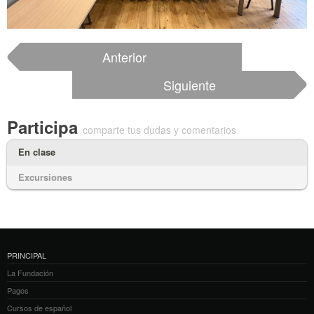
Anterior
Siguiente
Participa
comparte tus dudas y comentarios
En clase
Excursiones
PRINCIPAL
La Fundación
Pagos
Cursos de español