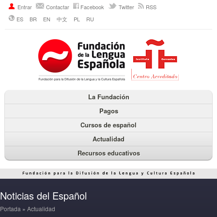
Entrar
Contactar
Facebook
Twitter
RSS
ES
BR
EN
中文
PL
RU
La Fundación
Pagos
Cursos de español
Actualidad
Recursos educativos
Noticias del Español
Portada
»
Actualidad