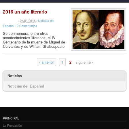
2016 un año literario
/
04
/
01
/
2016
/
Noticias del
Español
/
0 Comentarios
Se conmemora, entre otros
acontecimientos literarios, el IV
Centenario de la muerte de Miguel de
Cervantes y de William Shakespeare
‹
anterior
1
2
siguiente
›
Noticias
Noticias del Español
PRINCIPAL
La Fundación