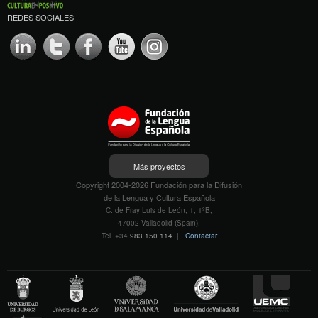
REDES SOCIALES
Más proyectos
Copyright 2004-2026 Fundación para la Difusión
de la Lengua y Cultura Española
C. de Fray Luis de León, 1, 1ºB,
47002 Valladolid (Spain).
Tel. +34
983 150 114
|
Contactar