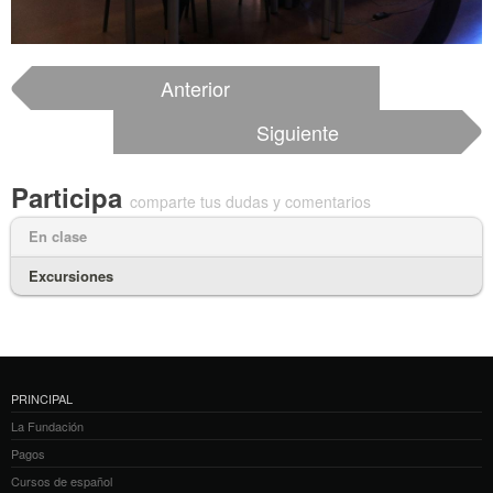
Anterior
Siguiente
Participa
comparte tus dudas y comentarios
En clase
Excursiones
PRINCIPAL
La Fundación
Pagos
Cursos de español