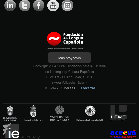
Más proyectos
Copyright 2004-2026 Fundación para la Difusión
de la Lengua y Cultura Española
C. de Fray Luis de León, 1, 1ºB,
47002 Valladolid (Spain).
Tel. +34
983 150 114
|
Contactar