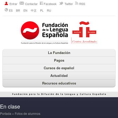
Entrar
Contactar
Facebook
Twitter
RSS
ES
BR
EN
中文
PL
RU
La Fundación
Pagos
Cursos de español
Actualidad
Recursos educativos
En clase
Portada
»
Fotos de alumnos