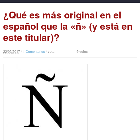
¿Qué es más original en el
español que la «ñ» (y está en
este titular)?
22
/
02
/
2017
/
1 Comentarios
/
vota
9 votos