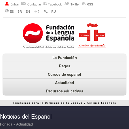
Entrar
Contactar
Facebook
Twitter
RSS
ES
BR
EN
中文
PL
RU
La Fundación
Pagos
Cursos de español
Actualidad
Recursos educativos
Noticias del Español
Portada
»
Actualidad