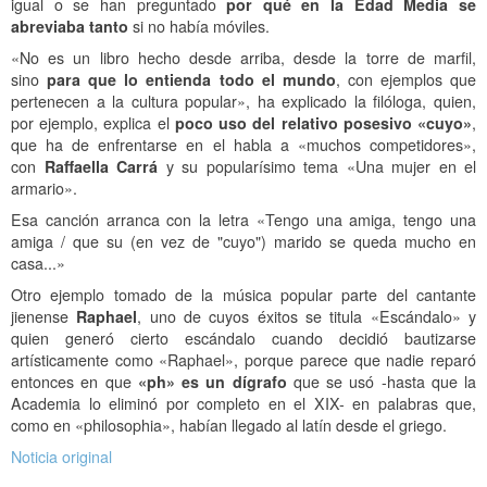
igual o se han preguntado
por qué en la Edad Media se
abreviaba tanto
si no había móviles.
«No es un libro hecho desde arriba, desde la torre de marfil,
sino
para que lo entienda todo el mundo
, con ejemplos que
pertenecen a la cultura popular», ha explicado la filóloga, quien,
por ejemplo, explica el
poco uso del relativo posesivo «cuyo»
,
que ha de enfrentarse en el habla a «muchos competidores»,
con
Raffaella Carrá
y su popularísimo tema «Una mujer en el
armario».
Esa canción arranca con la letra «Tengo una amiga, tengo una
amiga / que su (en vez de "cuyo") marido se queda mucho en
casa...»
Otro ejemplo tomado de la música popular parte del cantante
jienense
Raphael
, uno de cuyos éxitos se titula «Escándalo» y
quien generó cierto escándalo cuando decidió bautizarse
artísticamente como «Raphael», porque parece que nadie reparó
entonces en que
«ph» es un dígrafo
que se usó -hasta que la
Academia lo eliminó por completo en el XIX- en palabras que,
como en «philosophia», habían llegado al latín desde el griego.
Noticia original