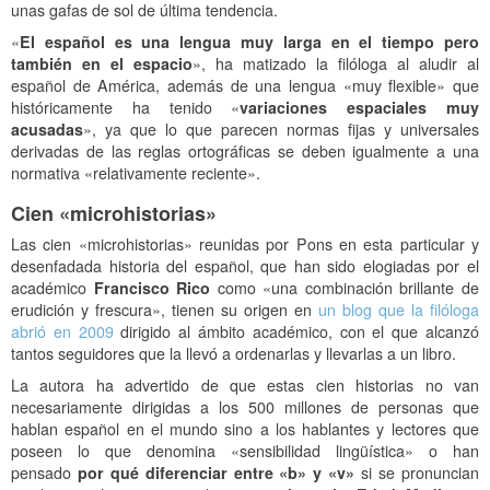
unas gafas de sol de última tendencia.
«
El español es una lengua muy larga en el tiempo pero
también en el espacio
», ha matizado la filóloga al aludir al
español de América, además de una lengua «muy flexible» que
históricamente ha tenido «
variaciones espaciales muy
acusadas
», ya que lo que parecen normas fijas y universales
derivadas de las reglas ortográficas se deben igualmente a una
normativa «relativamente reciente».
Cien «microhistorias»
Las cien «microhistorias» reunidas por Pons en esta particular y
desenfadada historia del español, que han sido elogiadas por el
académico
Francisco Rico
como «una combinación brillante de
erudición y frescura», tienen su origen en
un blog que la filóloga
abrió en 2009
dirigido al ámbito académico, con el que alcanzó
tantos seguidores que la llevó a ordenarlas y llevarlas a un libro.
La autora ha advertido de que estas cien historias no van
necesariamente dirigidas a los 500 millones de personas que
hablan español en el mundo sino a los hablantes y lectores que
poseen lo que denomina «sensibilidad lingüística» o han
pensado
por qué diferenciar entre «b» y «v»
si se pronuncian