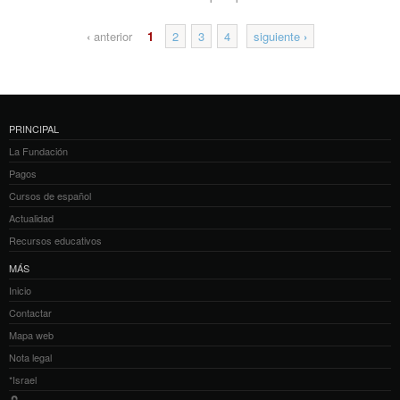
‹
anterior
1
2
3
4
siguiente
›
PRINCIPAL
La Fundación
Pagos
Cursos de español
Actualidad
Recursos educativos
MÁS
Inicio
Contactar
Mapa web
Nota legal
*Israel