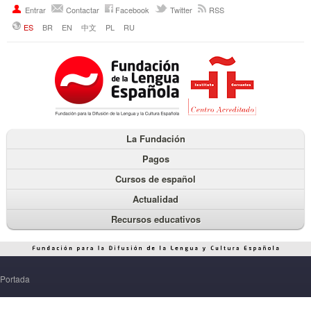
Entrar
Contactar
Facebook
Twitter
RSS
ES
BR
EN
中文
PL
RU
La Fundación
Pagos
Cursos de español
Actualidad
Recursos educativos
Portada