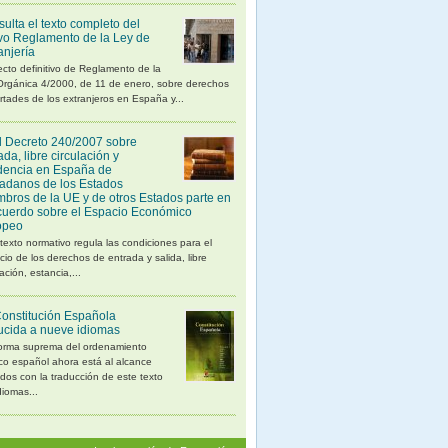
ulta el texto completo del
o Reglamento de la Ley de
anjería
cto definitivo de Reglamento de la
Orgánica 4/2000, de 11 de enero, sobre derechos
ertades de los extranjeros en España y...
 Decreto 240/2007 sobre
ada, libre circulación y
dencia en España de
adanos de los Estados
bros de la UE y de otros Estados parte en
cuerdo sobre el Espacio Económico
opeo
texto normativo regula las condiciones para el
icio de los derechos de entrada y salida, libre
lación, estancia,...
onstitución Española
ucida a nueve idiomas
orma suprema del ordenamiento
ico español ahora está al alcance
dos con la traducción de este texto
diomas...