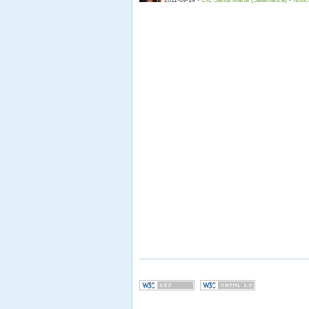
2011-09-14 -
CIL Santa Marta (Salamanca)
-
Notic