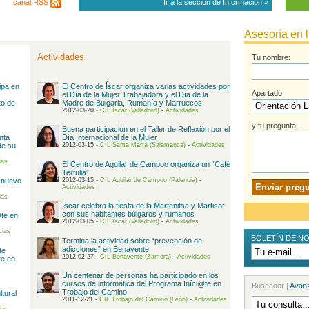
canal RSS
Ir a la sección de Información »
Asesoría en 
Actividades
Tu nombre:
ipa en
El Centro de Íscar organiza varias actividades por
Apartado
el Día de la Mujer Trabajadora y el Día de la
to de
Madre de Bulgaria, Rumanía y Marruecos
2012-03-20 -
CIL Íscar (Valladolid)
-
Actividades
y tu pregunta...
Buena participación en el Taller de Reflexión por el
nta
Día Internacional de la Mujer
de su
2012-03-15 -
CIL Santa Marta (Salamanca)
-
Actividades
ias
El Centro de Aguilar de Campoo organiza un “Café
Tertulia”
 nuevo
2012-03-15 -
CIL Aguilar de Campoo (Palencia)
-
Enviar preg
Actividades
ias
Íscar celebra la fiesta de la Martenitsa y Martisor
con sus habitantes búlgaros y rumanos
@te en
2012-03-05 -
CIL Íscar (Valladolid)
-
Actividades
cias
BOLETÍN DE NO
Termina la actividad sobre “prevención de
adicciones” en Benavente
te
2012-02-27 -
CIL Benavente (Zamora)
-
Actividades
te en
Un centenar de personas ha participado en los
cursos de informática del Programa Iníci@te en
Buscador
|
Avan
Trobajo del Camino
tural
2011-12-21 -
CIL Trobajo del Camino (León)
-
Actividades