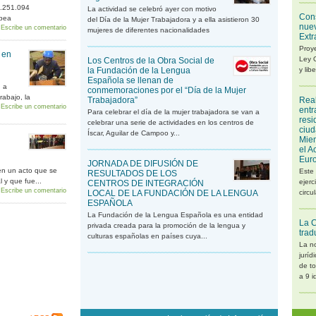
5.251.094
La actividad se celebró ayer con motivo
Cons
opea
del Día de la Mujer Trabajadora y a ella asistieron 30
nuev
Escribe un comentario
mujeres de diferentes nacionalidades
Extr
Proye
 en
Ley 
Los Centros de la Obra Social de
la Fundación de la Lengua
y lib
Española se llenan de
n a
conmemoraciones por el “Día de la Mujer
rabajo, la
Trabajadora”
Real
Escribe un comentario
entr
Para celebrar el día de la mujer trabajadora se van a
resi
celebrar una serie de actividades en los centros de
ciud
Íscar, Aguilar de Campoo y...
Miem
el A
Eur
JORNADA DE DIFUSIÓN DE
en un acto que se
Este 
RESULTADOS DE LOS
 y que fue...
ejerc
CENTROS DE INTEGRACIÓN
Escribe un comentario
LOCAL DE LA FUNDACIÓN DE LA LENGUA
circu
ESPAÑOLA
La Fundación de la Lengua Española es una entidad
La C
privada creada para la promoción de la lengua y
trad
culturas españolas en países cuya...
La n
juríd
de to
a 9 i