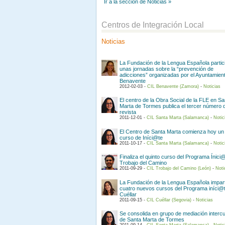
Ir a la sección de Noticias »
Centros de Integración Local
Noticias
La Fundación de la Lengua Española partic
unas jornadas sobre la “prevención de
adicciones” organizadas por el Ayuntamien
Benavente
2012-02-03 -
CIL Benavente (Zamora)
-
Noticias
El centro de la Obra Social de la FLE en Sa
Marta de Tormes publica el tercer número 
revista
2011-12-01 -
CIL Santa Marta (Salamanca)
-
Notic
El Centro de Santa Marta comienza hoy un
curso de Iníci@te
2011-10-17 -
CIL Santa Marta (Salamanca)
-
Notic
Finaliza el quinto curso del Programa Ínici
Trobajo del Camino
2011-09-29 -
CIL Trobajo del Camino (León)
-
Noti
La Fundación de la Lengua Española impar
cuatro nuevos cursos del Programa iníci@
Cuéllar
2011-09-15 -
CIL Cuéllar (Segovia)
-
Noticias
Se consolida en grupo de mediación intercul
de Santa Marta de Tormes