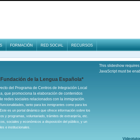
S
FORMACIÓN
RED SOCIAL
RECURSOS
This slideshow requires
JavaScript must be ena
a Fundación de la Lengua Española*
oyecto del Programa de Centros de Integración Local
a, que promociona la elaboración de contenidos
 de redes sociales relacionados con la inmigración.
uncionalidades, tanto para los inmigrantes como para los
 Este es un portal dinámico que ofrece información sobre los
sos y programas, voluntariado, trámites de extranjería, etc.
s, sociales y económicos a disposición del público, y un
es e institucionales.
Videotutor