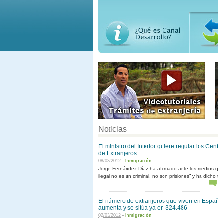
¿Qué es canaldesarrollo?
Centros de Integración Local
Noticias
El ministro del Interior quiere regular los Cen
de Extranjeros
08
/
03
/
2012
-
Inmigración
Jorge Fernández Díaz ha afirmado ante los medios q
ilegal no es un criminal, no son prisiones” y ha dicho 
El número de extranjeros que viven en Espa
aumenta y se sitúa ya en 324.486
02
/
03
/
2012
-
Inmigración