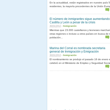
En la actualidad, están registrados en nuestro país 
residentes, la mayoría procedentes de la Unión Eur
El número de inmigrantes sigue aumentando
Castilla y León a pesar de la crisis
30
/
01
/
2012
-
Inmigración
Mientras que 23.000 castellanos y leoneses marcha
otras regiones o incluso a otros países en busca de t
población...
Marina del Corral es nombrada secretaria
general de Inmigración y Emigración
30
/
01
/
2012
-
Inmigración
El nombramiento se produjo el pasado 16 de enero 
celebró en el Ministerio de Empleo y Seguridad Social