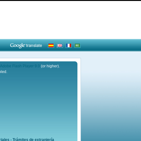
Adobe Flash Player 9.0
(or higher).
bled.
iales - Trámites de extranjería