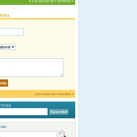
Ir a la sección de Formación »
línea
unta
Leer todas las consultas »
TICIAS
Suscribir
zado