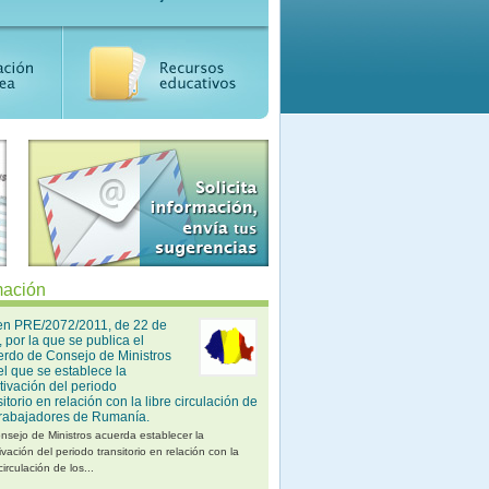
Recursos educativos
ación
en PRE/2072/2011, de 22 de
o, por la que se publica el
rdo de Consejo de Ministros
el que se establece la
tivación del periodo
sitorio en relación con la libre circulación de
trabajadores de Rumanía.
nsejo de Ministros acuerda establecer la
ivación del periodo transitorio en relación con la
 circulación de los...