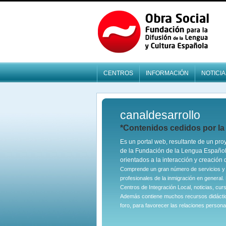
CENTROS
INFORMACIÓN
NOTICIA
canaldesarrollo
*Contenidos cedidos por l
Es un portal web, resultante de un pr
de la Fundación de la Lengua Español
orientados a la interacción y creación
Comprende un gran número de servicios y f
profesionales de la inmigración en general.
Centros de Integración Local, noticias, cur
Además contiene muchos recursos didáctico
foro, para favorecer las relaciones personal