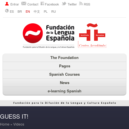
Entrar
Contact
Facebook
Twitter
RSS
ES
BR
EN
中文
PL
RU
The Foundation
Pagos
Spanish Courses
News
e-learning Spanish
GUESS IT!
Home
»
Videos