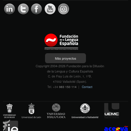
Más proyectos
Copyright 2004-2026 Fundación para la Difusión
de la Lengua y Cultura Española
C. de Fray Luis de León, 1, 1ºB,
47002 Valladolid (Spain).
Tel. +34
983 150 114
|
Contact