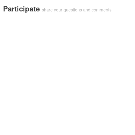
Participate
share your questions and comments