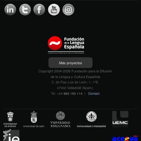
Más proyectos
Copyright 2004-2026 Fundación para la Difusión
de la Lengua y Cultura Española
C. de Fray Luis de León, 1, 1ºB,
47002 Valladolid (Spain).
Tel. +34
983 150 114
|
Contact