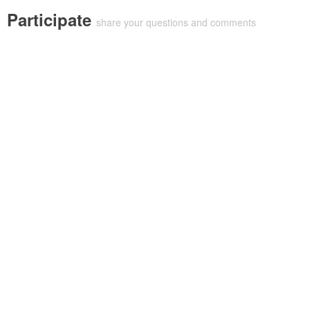
Participate
share your questions and comments