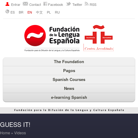
Entrar
Contact
Facebook
Twitter
RSS
ES
BR
EN
中文
PL
RU
The Foundation
Pagos
Spanish Courses
News
e-learning Spanish
GUESS IT!
Home
»
Videos