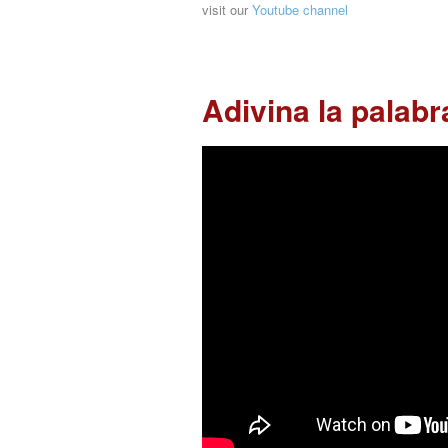
visit our
Youtube channel
Adivina la palabr