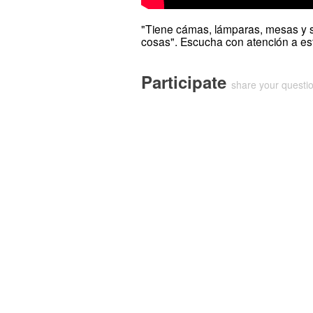
"Tiene cámas, lámparas, mesas y si
cosas". Escucha con atención a esto
Participate
share your quest