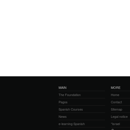
MAIN
MORE
The Foundation
Home
Pagos
Contact
Spanish Courses
Sitemap
News
Legal notice
e-learning Spanish
*Israel