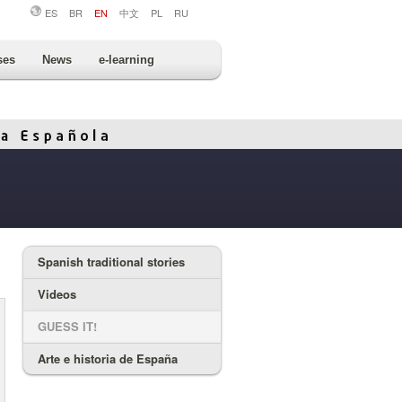
ES
BR
EN
中文
PL
RU
ses
News
e-learning
Spanish traditional stories
Videos
GUESS IT!
Arte e historia de España