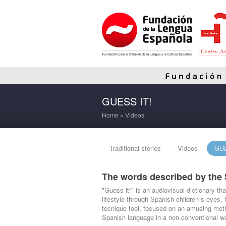
GUESS IT!
Home
»
Videos
Traditional stories
Videos
GUE
The words described by the 
"Guess it!" is an audiovisual dictionary th
lifestyle through Spanish children´s eyes.
tecnique tool, focused on an amusing meth
Spanish language in a non-conventional w