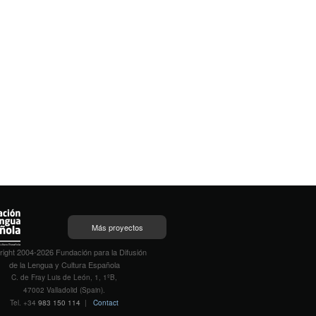
Más proyectos
ight 2004-2026 Fundación para la Difusión
de la Lengua y Cultura Española
C. de Fray Luis de León, 1, 1ºB,
47002 Valladolid (Spain).
Tel. +34
983 150 114
|
Contact