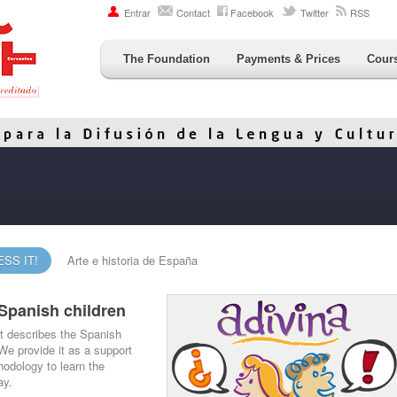
Entrar
Contact
Facebook
Twitter
RSS
The Foundation
Payments & Prices
Cour
SS IT!
Arte e historia de España
Spanish children
at describes the Spanish
 We provide it as a support
odology to learn the
ay.