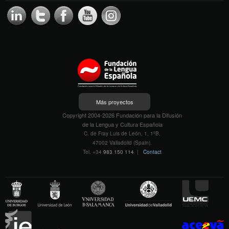
Más proyectos
Copyright 2004-2026 Fundación para la Difusión
de la Lengua y Cultura Española
C. de Fray Luis de León, 1, 1ºB,
47002 Valladolid (Spain).
Tel. +34
983 150 114
|
Contact