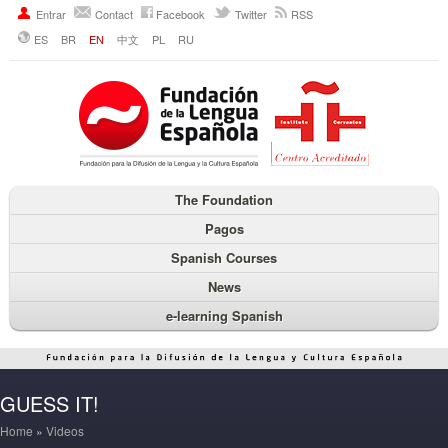
Entrar
Contact
Facebook
Twitter
RSS
ES
BR
EN
中文
PL
RU
The Foundation
Pagos
Spanish Courses
News
e-learning Spanish
GUESS IT!
Home
»
Videos