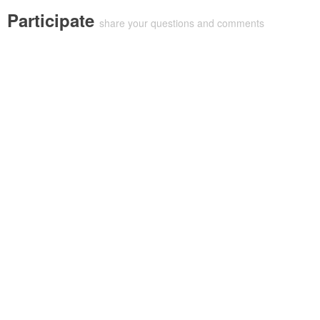
Participate
share your questions and comments