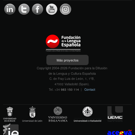
Más proyectos
Copyright 2004-2026 Fundación para la Difusión
de la Lengua y Cultura Española
C. de Fray Luis de León, 1, 1ºB,
47002 Valladolid (Spain).
Tel. +34
983 150 114
|
Contact