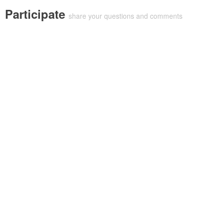
Participate
share your questions and comments