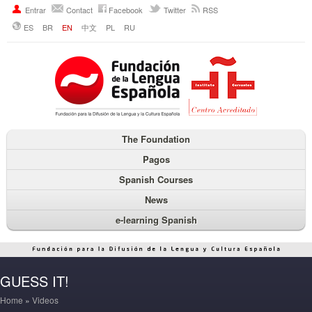
Entrar
Contact
Facebook
Twitter
RSS
ES
BR
EN
中文
PL
RU
The Foundation
Pagos
Spanish Courses
News
e-learning Spanish
GUESS IT!
Home
»
Videos