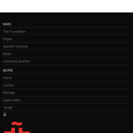
MAIN
The Foundation
Pagos
Spanish Courses
News
e-learning Spanish
MORE
Home
Contact
Sitemap
Legal notice
*Israel