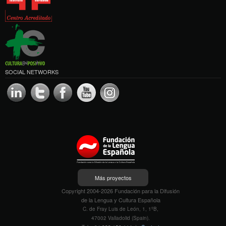
SOCIAL NETWORKS
Más proyectos
Copyright 2004-2026 Fundación para la Difusión
de la Lengua y Cultura Española
C. de Fray Luis de León, 1, 1ºB,
47002 Valladolid (Spain).