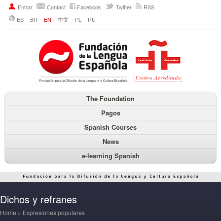
Entrar
Contact
Facebook
Twitter
RSS
ES
BR
EN
中文
PL
RU
The Foundation
Pagos
Spanish Courses
News
e-learning Spanish
Dichos y refranes
Home
»
Expresiones populares