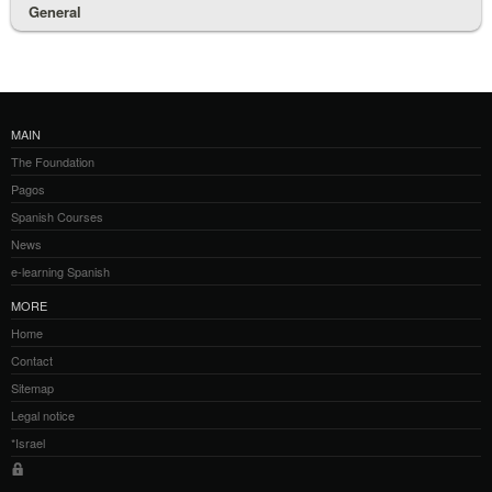
General
MAIN
The Foundation
Pagos
Spanish Courses
News
e-learning Spanish
MORE
Home
Contact
Sitemap
Legal notice
*Israel