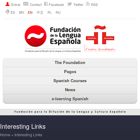
Entrar
Contact
Facebook
Twitter
RSS
ES
BR
EN
中文
PL
RU
The Foundation
Pagos
Spanish Courses
News
e-learning Spanish
Interesting Links
Home
»
Interesting Links