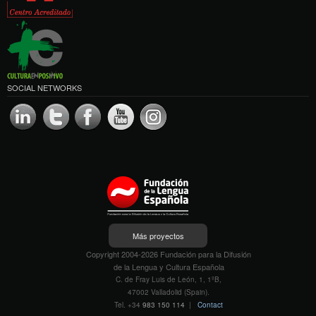
SOCIAL NETWORKS
Más proyectos
Copyright 2004-2026 Fundación para la Difusión
de la Lengua y Cultura Española
C. de Fray Luis de León, 1, 1ºB,
47002 Valladolid (Spain).
Tel. +34
983 150 114
|
Contact