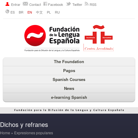
Entrar
Contact
Facebook
Twitter
RSS
ES
BR
EN
中文
PL
RU
The Foundation
Pagos
Spanish Courses
News
e-learning Spanish
Dichos y refranes
Home
»
Expresiones populares