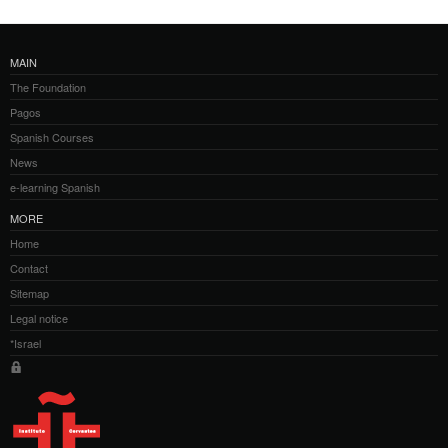
MAIN
The Foundation
Pagos
Spanish Courses
News
e-learning Spanish
MORE
Home
Contact
Sitemap
Legal notice
*Israel