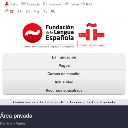
Entrar
Contactar
Facebook
Twitter
RSS
ES
BR
EN
中文
PL
RU
La Fundación
Pagos
Cursos de español
Actualidad
Recursos educativos
Área privada
Portada
»
Varios