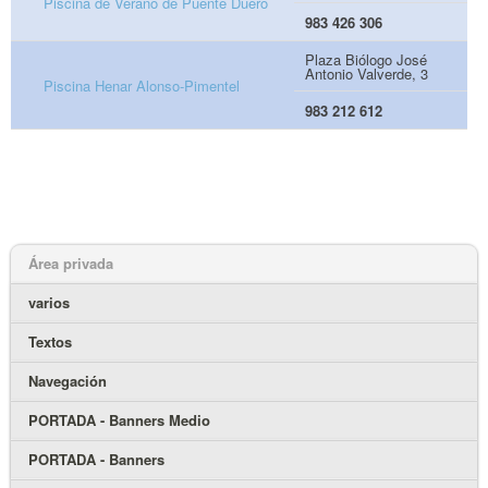
Piscina de Verano de Puente Duero
983 426 306
Plaza Biólogo José
Antonio Valverde, 3
Piscina Henar Alonso-Pimentel
983 212 612
Área privada
varios
Textos
Navegación
PORTADA - Banners Medio
PORTADA - Banners