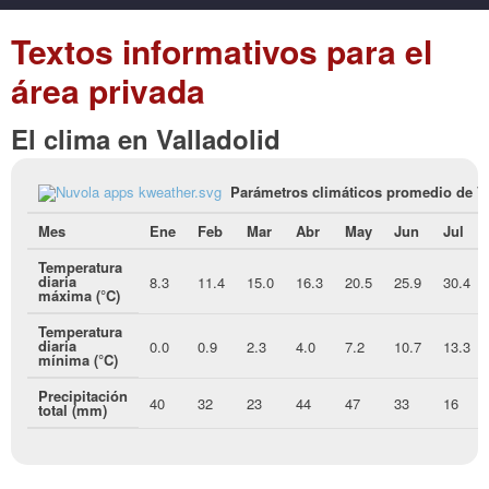
Textos informativos para el
área privada
El clima en Valladolid
Parámetros climáticos promedio de V
Mes
Ene
Feb
Mar
Abr
May
Jun
Jul
Temperatura
diaria
8.3
11.4
15.0
16.3
20.5
25.9
30.4
máxima (°C)
Temperatura
diaria
0.0
0.9
2.3
4.0
7.2
10.7
13.3
mínima (°C)
Precipitación
40
32
23
44
47
33
16
total (mm)