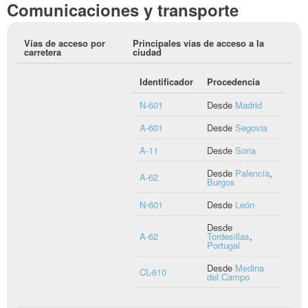
Comunicaciones y transporte
Vías de acceso por
Principales vías de acceso a la
carretera
ciudad
Identificador
Procedencia
N-601
Desde
Madrid
A-601
Desde
Segovia
A-11
Desde
Soria
Desde
Palencia
,
A-62
Burgos
N-601
Desde
León
Desde
A-62
Tordesillas
,
Portugal
Desde
Medina
CL-610
del Campo