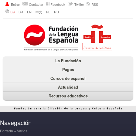
Entrar
Contactar
Facebook
Twitter
RSS
ES
BR
EN
中文
PL
RU
La Fundación
Pagos
Cursos de español
Actualidad
Recursos educativos
Navegación
Portada
»
Varios