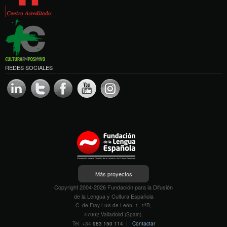
REDES SOCIALES
Más proyectos
Copyright 2004-2026 Fundación para la Difusión
de la Lengua y Cultura Española
C. de Fray Luis de León, 1, 1ºB,
47002 Valladolid (Spain).
Tel. +34
983 150 114
|
Contactar