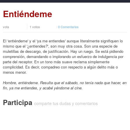
Entiéndeme
vota
1 votos
/
0 Comentarios
El 'entiéndeme' y el 'ya me entiendes' aunque literalmente signifiquen lo
mismo que el '¿entiendes?', son muy otra cosa. Son una especie de
muletillas de descargo, de justificación. Hay un ruego. Se está pidiendo
comprensión, demandando o implorando un esfuerzo de indulgencia por
parte del receptor. En un tono más suave reclama simplemente
complicidad. Es decir, compadreo con respecto a algún delito más o
menos menor.
Hombre, entiéndeme. Resulta que el sábado, no tenía nada que hacer, en
fin, ya me entiendes, y acabé yéndome al cine.
Participa
comparte tus dudas y comentarios