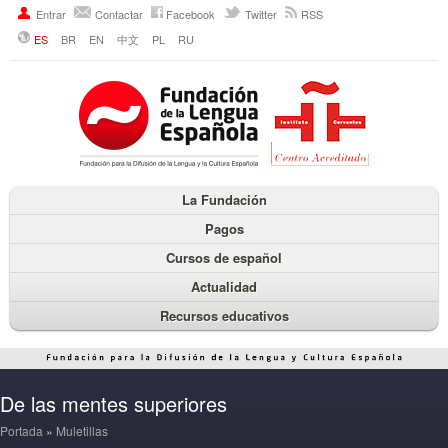
Entrar
Contactar
Facebook
Twitter
RSS
ES
BR
EN
中文
PL
RU
La Fundación
Pagos
Cursos de español
Actualidad
Recursos educativos
De las mentes superiores
Portada
»
Muletillas