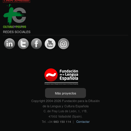
REDES SOCIALES
Más proyectos
Copyright 2004-2026 Fundación para la Difusión
de la Lengua y Cultura Española
C. de Fray Luis de León, 1, 1ºB,
47002 Valladolid (Spain).
Tel. +34
983 150 114
|
Contactar