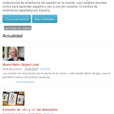
instituciones de enseñanza de español en el mundo: usa nuestros recursos
online para aprender español o ven a uno de nuestros 10 centros de
enseñanza repartidos por España.
Cursos de español
Más actividades
Leer todas las noticias
Actualidad
Muere Mario Vargas Llosa
Nota de prensa -
14
/
04
/
2025
-
Noticias
«La muerte me encontrará con la pluma en la mano», solía repetir Mario Vargas Losa el
penúltimo clásico de la letras hispanas.
0 Comentarios
Exclusión de «ch» y «ll» del abecedario
Contenido externo -
14
/
03
/
2024
-
Noticias