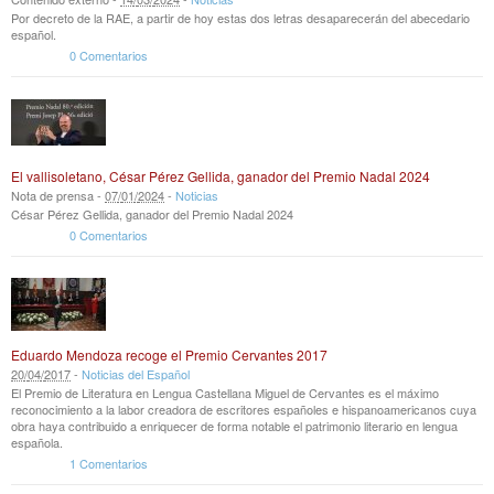
Por decreto de la RAE, a partir de hoy estas dos letras desaparecerán del abecedario
español.
0 Comentarios
El vallisoletano, César Pérez Gellida, ganador del Premio Nadal 2024
Nota de prensa -
07
/
01
/
2024
-
Noticias
César Pérez Gellida, ganador del Premio Nadal 2024
0 Comentarios
Eduardo Mendoza recoge el Premio Cervantes 2017
20
/
04
/
2017
-
Noticias del Español
El Premio de Literatura en Lengua Castellana Miguel de Cervantes es el máximo
reconocimiento a la labor creadora de escritores españoles e hispanoamericanos cuya
obra haya contribuido a enriquecer de forma notable el patrimonio literario en lengua
española.
1 Comentarios