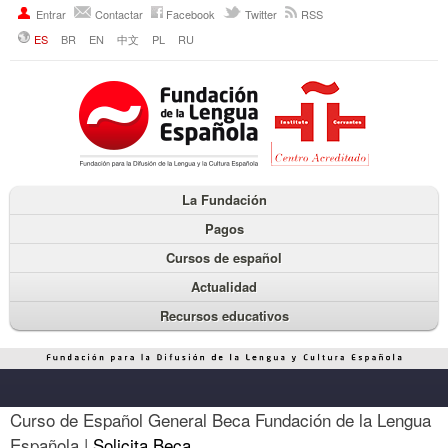
Entrar
Contactar
Facebook
Twitter
RSS
ES
BR
EN
中文
PL
RU
La Fundación
Pagos
Cursos de español
Actualidad
Recursos educativos
Curso de Español General Beca Fundación de la Lengua
Española |
Solicita Beca