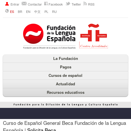
Entrar
Contactar
Facebook
Twitter
RSS
ES
BR
EN
中文
PL
RU
La Fundación
Pagos
Cursos de español
Actualidad
Recursos educativos
Curso de Español General Beca Fundación de la Lengua
Española |
Solicita Beca