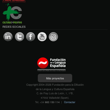
REDES SOCIALES
Más proyectos
Copyright 2004-2026 Fundación para la Difusión
de la Lengua y Cultura Española
C. de Fray Luis de León, 1, 1ºB,
47002 Valladolid (Spain).
Tel. +34
983 150 114
|
Contactar