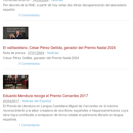
Por decreto de la RAE, a partir de hoy estas dos letras desaparecerán del abecedario
español.
0 Comentarios
El vallisoletano, César Pérez Gellida, ganador del Premio Nadal 2024
Nota de prensa -
07
/
01
/
2024
-
Noticias
César Pérez Gellida, ganador del Premio Nadal 2024
0 Comentarios
Eduardo Mendoza recoge el Premio Cervantes 2017
20
/
04
/
2017
-
Noticias del Español
El Premio de Literatura en Lengua Castellana Miguel de Cervantes es el máximo
reconocimiento a la labor creadora de escritores españoles e hispanoamericanos cuya
obra haya contribuido a enriquecer de forma notable el patrimonio literario en lengua
española.
1 Comentarios