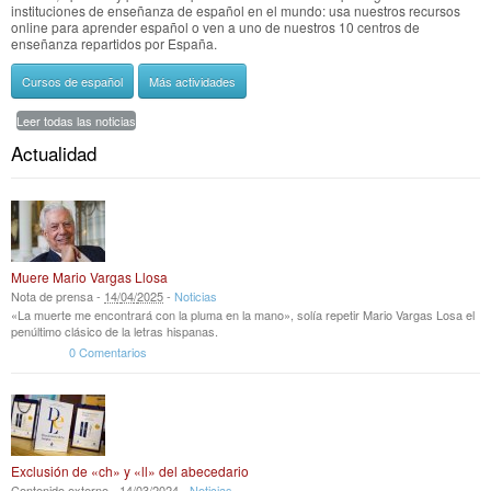
instituciones de enseñanza de español en el mundo: usa nuestros recursos
online para aprender español o ven a uno de nuestros 10 centros de
enseñanza repartidos por España.
Cursos de español
Más actividades
Leer todas las noticias
Actualidad
Muere Mario Vargas Llosa
Nota de prensa -
14
/
04
/
2025
-
Noticias
«La muerte me encontrará con la pluma en la mano», solía repetir Mario Vargas Losa el
penúltimo clásico de la letras hispanas.
0 Comentarios
Exclusión de «ch» y «ll» del abecedario
Contenido externo -
14
/
03
/
2024
-
Noticias