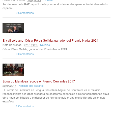
Por decreto de la RAE, a partir de hoy estas dos letras desaparecerán del abecedario
español.
0 Comentarios
El vallisoletano, César Pérez Gellida, ganador del Premio Nadal 2024
Nota de prensa -
07
/
01
/
2024
-
Noticias
César Pérez Gellida, ganador del Premio Nadal 2024
0 Comentarios
Eduardo Mendoza recoge el Premio Cervantes 2017
20
/
04
/
2017
-
Noticias del Español
El Premio de Literatura en Lengua Castellana Miguel de Cervantes es el máximo
reconocimiento a la labor creadora de escritores españoles e hispanoamericanos cuya
obra haya contribuido a enriquecer de forma notable el patrimonio literario en lengua
española.
1 Comentarios