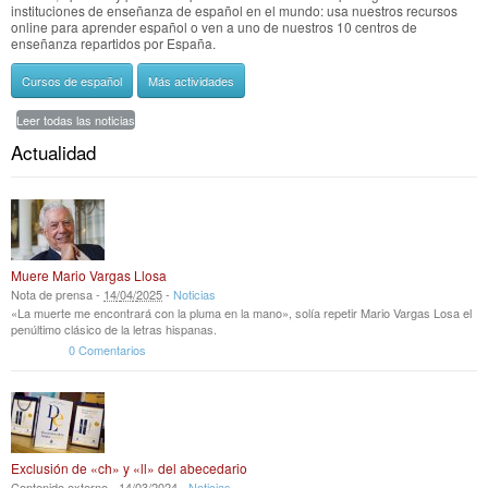
instituciones de enseñanza de español en el mundo: usa nuestros recursos
online para aprender español o ven a uno de nuestros 10 centros de
enseñanza repartidos por España.
Cursos de español
Más actividades
Leer todas las noticias
Actualidad
Muere Mario Vargas Llosa
Nota de prensa -
14
/
04
/
2025
-
Noticias
«La muerte me encontrará con la pluma en la mano», solía repetir Mario Vargas Losa el
penúltimo clásico de la letras hispanas.
0 Comentarios
Exclusión de «ch» y «ll» del abecedario
Contenido externo -
14
/
03
/
2024
-
Noticias