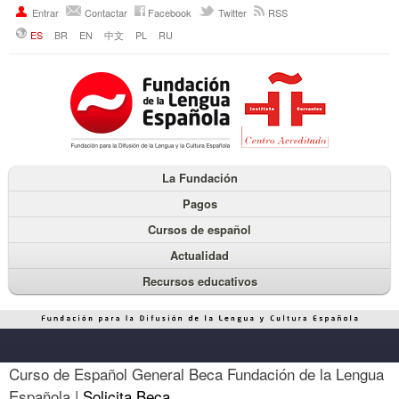
Entrar
Contactar
Facebook
Twitter
RSS
ES
BR
EN
中文
PL
RU
La Fundación
Pagos
Cursos de español
Actualidad
Recursos educativos
Curso de Español General Beca Fundación de la Lengua
Española |
Solicita Beca