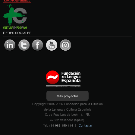
REDES SOCIALES
Más proyectos
Copyright 2004-2026 Fundación para la Difusión
de la Lengua y Cultura Española
C. de Fray Luis de León, 1, 1ºB,
47002 Valladolid (Spain).
Tel. +34
983 150 114
|
Contactar