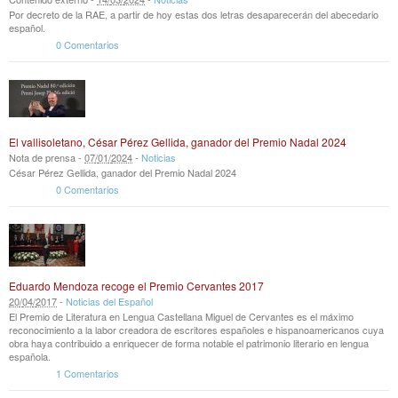
Por decreto de la RAE, a partir de hoy estas dos letras desaparecerán del abecedario
español.
0 Comentarios
El vallisoletano, César Pérez Gellida, ganador del Premio Nadal 2024
Nota de prensa -
07
/
01
/
2024
-
Noticias
César Pérez Gellida, ganador del Premio Nadal 2024
0 Comentarios
Eduardo Mendoza recoge el Premio Cervantes 2017
20
/
04
/
2017
-
Noticias del Español
El Premio de Literatura en Lengua Castellana Miguel de Cervantes es el máximo
reconocimiento a la labor creadora de escritores españoles e hispanoamericanos cuya
obra haya contribuido a enriquecer de forma notable el patrimonio literario en lengua
española.
1 Comentarios