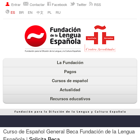
Entrar
Contactar
Facebook
Twitter
RSS
ES
BR
EN
中文
PL
RU
La Fundación
Pagos
Cursos de español
Actualidad
Recursos educativos
Curso de Español General Beca Fundación de la Lengua
Española |
Solicita Beca