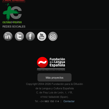
REDES SOCIALES
Más proyectos
Copyright 2004-2026 Fundación para la Difusión
de la Lengua y Cultura Española
C. de Fray Luis de León, 1, 1ºB,
47002 Valladolid (Spain).
Tel. +34
983 150 114
|
Contactar