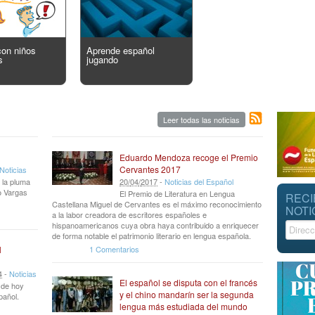
con niños
Aprende español
s
jugando
Leer todas las noticias
Eduardo Mendoza recoge el Premio
Cervantes 2017
Noticias
 la pluma
20
/
04
/
2017
-
Noticias del Español
io Vargas
El Premio de Literatura en Lengua
RECI
Castellana Miguel de Cervantes es el máximo reconocimiento
NOTI
a la labor creadora de escritores españoles e
hispanoamericanos cuya obra haya contribuido a enriquecer
de forma notable el patrimonio literario en lengua española.
1 Comentarios
l
4
-
Noticias
El español se disputa con el francés
r de hoy
y el chino mandarín ser la segunda
pañol.
lengua más estudiada del mundo