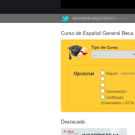
Muere Mario Vargas Llosa
Exclusión de «ch» y «ll» del abecedario
link
link
Curso de Español General Beca 
Tipo de Curso
Opcional
Seguro
- importan
Cancelación
Certificado
Universitario + ECTs
Destacado