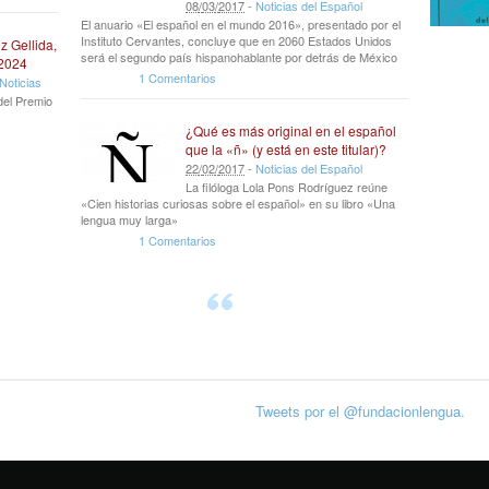
08
/
03
/
2017
-
Noticias del Español
El anuario «El español en el mundo 2016», presentado por el
Instituto Cervantes, concluye que en 2060 Estados Unidos
z Gellida,
será el segundo país hispanohablante por detrás de México
 2024
1 Comentarios
Noticias
del Premio
¿Qué es más original en el español
que la «ñ» (y está en este titular)?
22
/
02
/
2017
-
Noticias del Español
La filóloga Lola Pons Rodríguez reúne
«Cien historias curiosas sobre el español» en su libro «Una
lengua muy larga»
1 Comentarios
Tweets por el @fundacionlengua.