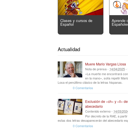
Clases y cursos de
Aprende 
Español
Españole
Actualidad
Muere Mario Vargas Llosa
Nota de prensa -
14
/
04
/
2025
-
«La muerte me encontrará con
en la mano», solía repetir Mar
Losa el penúltimo clásico de la letras hispanas.
0 Comentarios
Exclusión de «ch» y «ll» de
abecedario
Contenido externo -
14
/
03
/
202
Por decreto de la RAE, a parti
estas dos letras desaparecerán del abecedario es
0 Comentarios