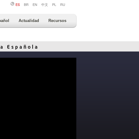
ES
BR
EN
中文
PL
RU
pañol
Actualidad
Recursos