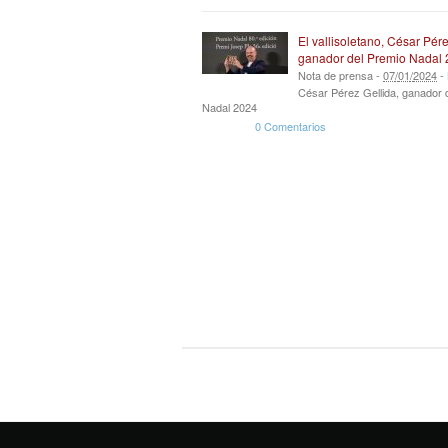
El vallisoletano, César Pére
ganador del Premio Nadal
Nota de prensa -
07
/
01
/
2024
-
César Pérez Gellida, ganador 
Nadal 2024
0 Comentarios