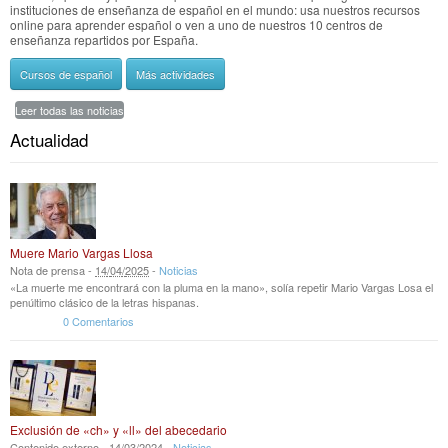
instituciones de enseñanza de español en el mundo: usa nuestros recursos
online para aprender español o ven a uno de nuestros 10 centros de
enseñanza repartidos por España.
Cursos de español
Más actividades
Leer todas las noticias
Actualidad
Muere Mario Vargas Llosa
Nota de prensa -
14
/
04
/
2025
-
Noticias
«La muerte me encontrará con la pluma en la mano», solía repetir Mario Vargas Losa el
penúltimo clásico de la letras hispanas.
0 Comentarios
Exclusión de «ch» y «ll» del abecedario
Contenido externo -
14
/
03
/
2024
-
Noticias