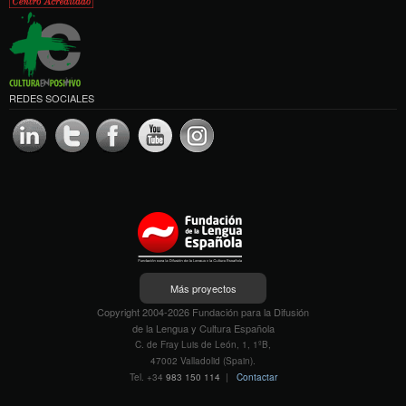
REDES SOCIALES
Más proyectos
Copyright 2004-2026 Fundación para la Difusión
de la Lengua y Cultura Española
C. de Fray Luis de León, 1, 1ºB,
47002 Valladolid (Spain).
Tel. +34
983 150 114
|
Contactar