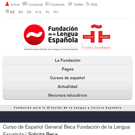
Entrar
Contactar
Facebook
Twitter
RSS
ES
BR
EN
中文
PL
RU
La Fundación
Pagos
Cursos de español
Actualidad
Recursos educativos
Curso de Español General Beca Fundación de la Lengua
Española |
Solicita Beca