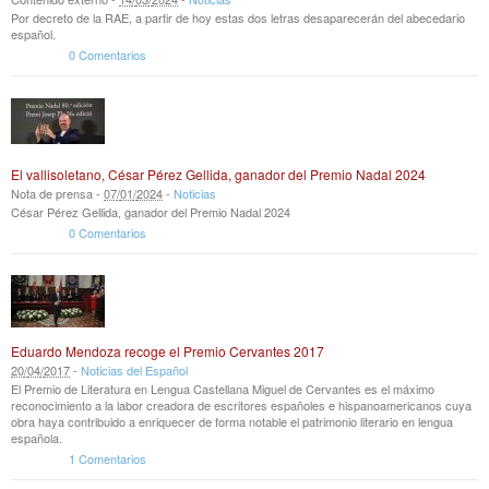
Por decreto de la RAE, a partir de hoy estas dos letras desaparecerán del abecedario
español.
0 Comentarios
El vallisoletano, César Pérez Gellida, ganador del Premio Nadal 2024
Nota de prensa -
07
/
01
/
2024
-
Noticias
César Pérez Gellida, ganador del Premio Nadal 2024
0 Comentarios
Eduardo Mendoza recoge el Premio Cervantes 2017
20
/
04
/
2017
-
Noticias del Español
El Premio de Literatura en Lengua Castellana Miguel de Cervantes es el máximo
reconocimiento a la labor creadora de escritores españoles e hispanoamericanos cuya
obra haya contribuido a enriquecer de forma notable el patrimonio literario en lengua
española.
1 Comentarios