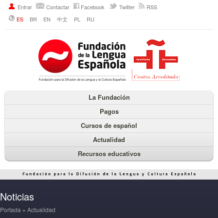
Entrar
Contactar
Facebook
Twitter
RSS
ES
BR
EN
中文
PL
RU
La Fundación
Pagos
Cursos de español
Actualidad
Recursos educativos
Noticias
Portada
»
Actualidad