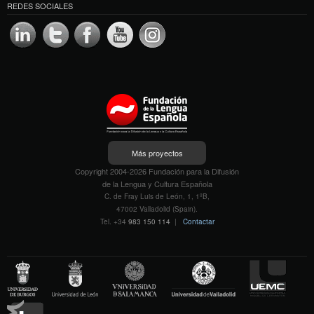
REDES SOCIALES
Más proyectos
Copyright 2004-2026 Fundación para la Difusión
de la Lengua y Cultura Española
C. de Fray Luis de León, 1, 1ºB,
47002 Valladolid (Spain).
Tel. +34
983 150 114
|
Contactar