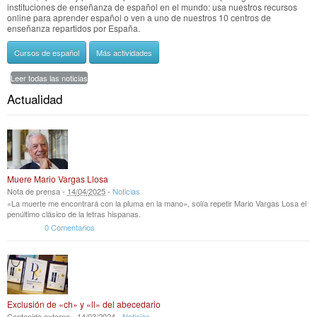
instituciones de enseñanza de español en el mundo: usa nuestros recursos
online para aprender español o ven a uno de nuestros 10 centros de
enseñanza repartidos por España.
Cursos de español
Más actividades
Leer todas las noticias
Actualidad
Muere Mario Vargas Llosa
Nota de prensa -
14
/
04
/
2025
-
Noticias
«La muerte me encontrará con la pluma en la mano», solía repetir Mario Vargas Losa el
penúltimo clásico de la letras hispanas.
0 Comentarios
Exclusión de «ch» y «ll» del abecedario
Contenido externo -
14
/
03
/
2024
-
Noticias