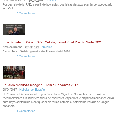
Por decreto de la RAE, a partir de hoy estas dos letras desaparecerán del abecedario
español.
0 Comentarios
El vallisoletano, César Pérez Gellida, ganador del Premio Nadal 2024
Nota de prensa -
07
/
01
/
2024
-
Noticias
César Pérez Gellida, ganador del Premio Nadal 2024
0 Comentarios
Eduardo Mendoza recoge el Premio Cervantes 2017
20
/
04
/
2017
-
Noticias del Español
El Premio de Literatura en Lengua Castellana Miguel de Cervantes es el máximo
reconocimiento a la labor creadora de escritores españoles e hispanoamericanos cuya
obra haya contribuido a enriquecer de forma notable el patrimonio literario en lengua
española.
1 Comentarios