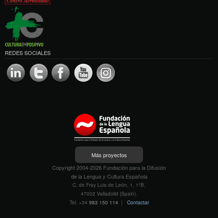
REDES SOCIALES
Más proyectos
Copyright 2004-2026 Fundación para la Difusión
de la Lengua y Cultura Española
C. de Fray Luis de León, 1, 1ºB,
47002 Valladolid (Spain).
Tel. +34
983 150 114
|
Contactar