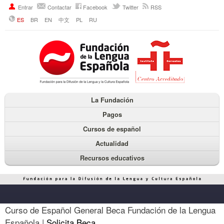
Entrar
Contactar
Facebook
Twitter
RSS
ES
BR
EN
中文
PL
RU
La Fundación
Pagos
Cursos de español
Actualidad
Recursos educativos
Curso de Español General Beca Fundación de la Lengua
Española |
Solicita Beca