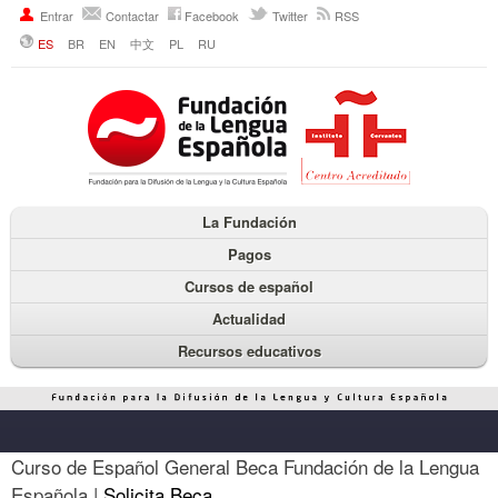
Entrar
Contactar
Facebook
Twitter
RSS
ES
BR
EN
中文
PL
RU
La Fundación
Pagos
Cursos de español
Actualidad
Recursos educativos
Curso de Español General Beca Fundación de la Lengua
Española |
Solicita Beca