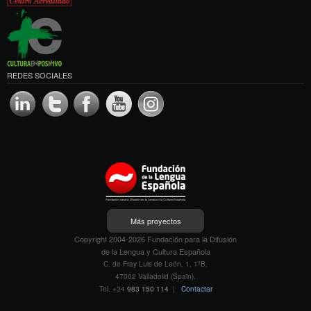
REDES SOCIALES
Más proyectos
Copyright 2004-2026 Fundación para la Difusión
de la Lengua y Cultura Española
C. de Fray Luis de León, 1, 1ºB,
47002 Valladolid (Spain).
Tel. +34
983 150 114
|
Contactar