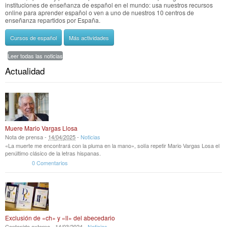
instituciones de enseñanza de español en el mundo: usa nuestros recursos
online para aprender español o ven a uno de nuestros 10 centros de
enseñanza repartidos por España.
Cursos de español
Más actividades
Leer todas las noticias
Actualidad
Muere Mario Vargas Llosa
Nota de prensa -
14
/
04
/
2025
-
Noticias
«La muerte me encontrará con la pluma en la mano», solía repetir Mario Vargas Losa el
penúltimo clásico de la letras hispanas.
0 Comentarios
Exclusión de «ch» y «ll» del abecedario
Contenido externo -
14
/
03
/
2024
-
Noticias