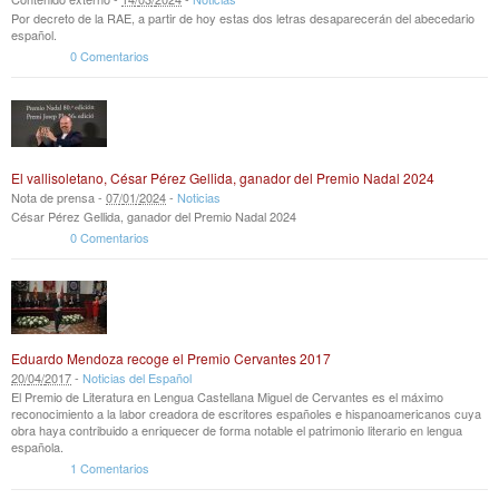
Por decreto de la RAE, a partir de hoy estas dos letras desaparecerán del abecedario
español.
0 Comentarios
El vallisoletano, César Pérez Gellida, ganador del Premio Nadal 2024
Nota de prensa -
07
/
01
/
2024
-
Noticias
César Pérez Gellida, ganador del Premio Nadal 2024
0 Comentarios
Eduardo Mendoza recoge el Premio Cervantes 2017
20
/
04
/
2017
-
Noticias del Español
El Premio de Literatura en Lengua Castellana Miguel de Cervantes es el máximo
reconocimiento a la labor creadora de escritores españoles e hispanoamericanos cuya
obra haya contribuido a enriquecer de forma notable el patrimonio literario en lengua
española.
1 Comentarios