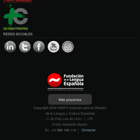
REDES SOCIALES
Más proyectos
Copyright 2004-2026 Fundación para la Difusión
de la Lengua y Cultura Española
C. de Fray Luis de León, 1, 1ºB,
47002 Valladolid (Spain).
Tel. +34
983 150 114
|
Contactar