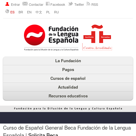
Entrar
Contactar
Facebook
Twitter
RSS
ES
BR
EN
中文
PL
RU
La Fundación
Pagos
Cursos de español
Actualidad
Recursos educativos
Curso de Español General Beca Fundación de la Lengua
Española |
Solicita Beca