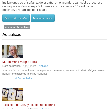
instituciones de enseñanza de español en el mundo: usa nuestros recursos
online para aprender español o ven a uno de nuestros 10 centros de
enseñanza repartidos por España.
Cursos de español
Más actividades
Leer todas las noticias
Actualidad
Muere Mario Vargas Llosa
Nota de prensa -
14
/
04
/
2025
-
Noticias
«La muerte me encontrará con la pluma en la mano», solía repetir Mario Vargas Losa el
penúltimo clásico de la letras hispanas.
0 Comentarios
Exclusión de «ch» y «ll» del abecedario
Contenido externo -
14
/
03
/
2024
-
Noticias