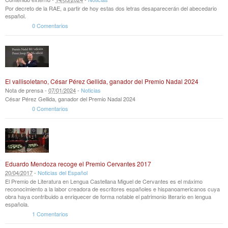
Por decreto de la RAE, a partir de hoy estas dos letras desaparecerán del abecedario
español.
0 Comentarios
El vallisoletano, César Pérez Gellida, ganador del Premio Nadal 2024
Nota de prensa -
07
/
01
/
2024
-
Noticias
César Pérez Gellida, ganador del Premio Nadal 2024
0 Comentarios
Eduardo Mendoza recoge el Premio Cervantes 2017
20
/
04
/
2017
-
Noticias del Español
El Premio de Literatura en Lengua Castellana Miguel de Cervantes es el máximo
reconocimiento a la labor creadora de escritores españoles e hispanoamericanos cuya
obra haya contribuido a enriquecer de forma notable el patrimonio literario en lengua
española.
1 Comentarios