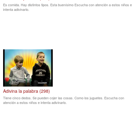
Es comida. Hay distintos tipos. Esta buenísimo Escucha con atención a estos niños e
intenta adivinarlo.
Adivina la palabra (298)
Tiene cinco dedos. Se pueden cojer las cosas. Como los juguetes. Escucha con
atención a estos niños e intenta adivinarlo.