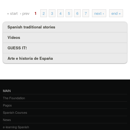
«
start
‹
prev
1
2
3
4
5
6
7
next
›
end
»
Spanish traditional stories
Videos
GUESS IT!
Arte e historia de España
MAIN
The Foundation
Pagos
Spanish Courses
News
e-learning Spanish