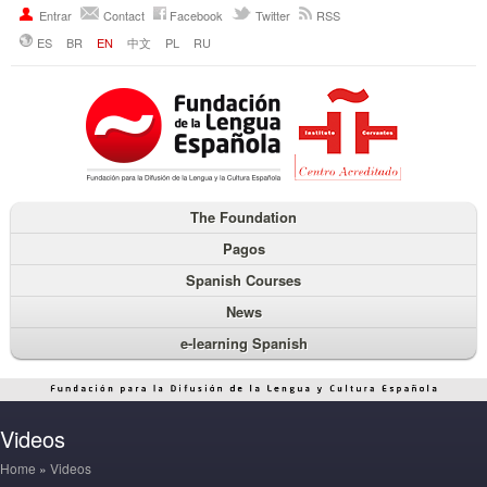
Entrar
Contact
Facebook
Twitter
RSS
ES
BR
EN
中文
PL
RU
The Foundation
Pagos
Spanish Courses
News
e-learning Spanish
Videos
Home
»
Videos