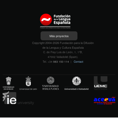
Más proyectos
Copyright 2004-2026 Fundación para la Difusión
de la Lengua y Cultura Española
C. de Fray Luis de León, 1, 1ºB,
47002 Valladolid (Spain).
Tel. +34
983 150 114
|
Contact