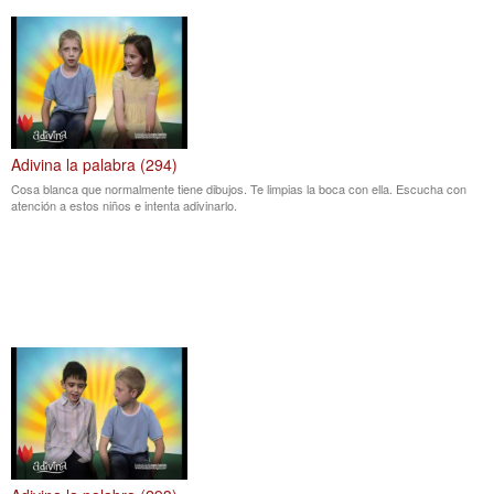
Adivina la palabra (294)
Cosa blanca que normalmente tiene dibujos. Te limpias la boca con ella. Escucha con
atención a estos niños e intenta adivinarlo.