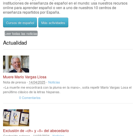
instituciones de enseñanza de español en el mundo: usa nuestros recursos
online para aprender español o ven a uno de nuestros 10 centros de
enseñanza repartidos por España.
Cursos de español
Más actividades
Leer todas las noticias
Actualidad
Muere Mario Vargas Llosa
Nota de prensa -
14
/
04
/
2025
-
Noticias
«La muerte me encontrará con la pluma en la mano», solía repetir Mario Vargas Losa el
penúltimo clásico de la letras hispanas.
0 Comentarios
Exclusión de «ch» y «ll» del abecedario
Contenido externo -
14
/
03
/
2024
-
Noticias