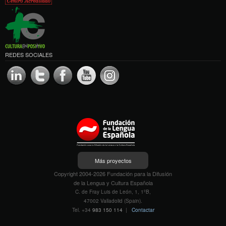
REDES SOCIALES
Más proyectos
Copyright 2004-2026 Fundación para la Difusión
de la Lengua y Cultura Española
C. de Fray Luis de León, 1, 1ºB,
47002 Valladolid (Spain).
Tel. +34
983 150 114
|
Contactar