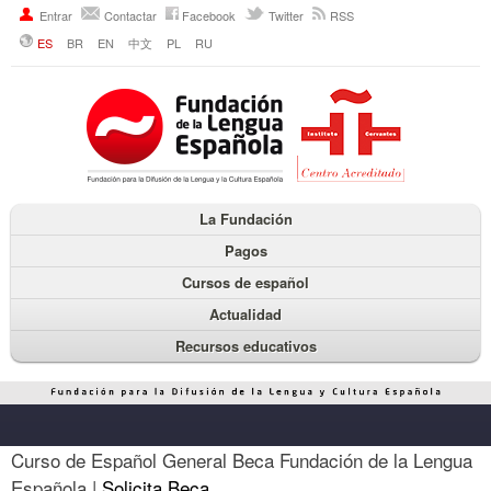
Entrar
Contactar
Facebook
Twitter
RSS
ES
BR
EN
中文
PL
RU
La Fundación
Pagos
Cursos de español
Actualidad
Recursos educativos
Curso de Español General Beca Fundación de la Lengua
Española |
Solicita Beca