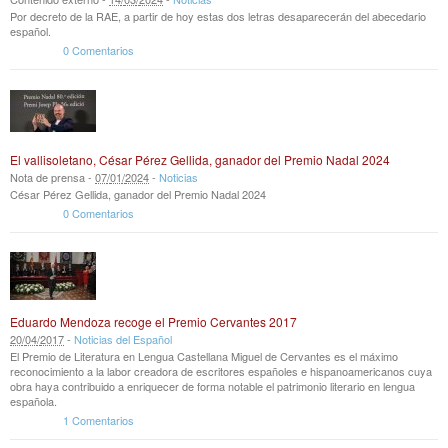
Por decreto de la RAE, a partir de hoy estas dos letras desaparecerán del abecedario
español.
0 Comentarios
El vallisoletano, César Pérez Gellida, ganador del Premio Nadal 2024
Nota de prensa -
07
/
01
/
2024
-
Noticias
César Pérez Gellida, ganador del Premio Nadal 2024
0 Comentarios
Eduardo Mendoza recoge el Premio Cervantes 2017
20
/
04
/
2017
-
Noticias del Español
El Premio de Literatura en Lengua Castellana Miguel de Cervantes es el máximo
reconocimiento a la labor creadora de escritores españoles e hispanoamericanos cuya
obra haya contribuido a enriquecer de forma notable el patrimonio literario en lengua
española.
1 Comentarios