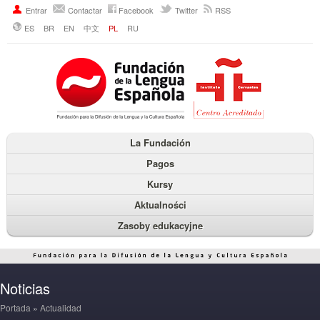
Entrar
Contactar
Facebook
Twitter
RSS
ES
BR
EN
中文
PL
RU
La Fundación
Pagos
Kursy
Aktualności
Zasoby edukacyjne
Noticias
Portada
»
Actualidad