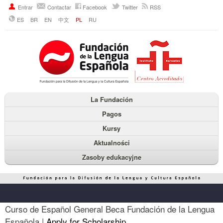
Entrar
Contactar
Facebook
Twitter
RSS
ES
BR
EN
中文
PL
RU
La Fundación
Pagos
Kursy
Aktualności
Zasoby edukacyjne
Curso de Español General Beca Fundación de la Lengua
Española |
Apply for Scholarship