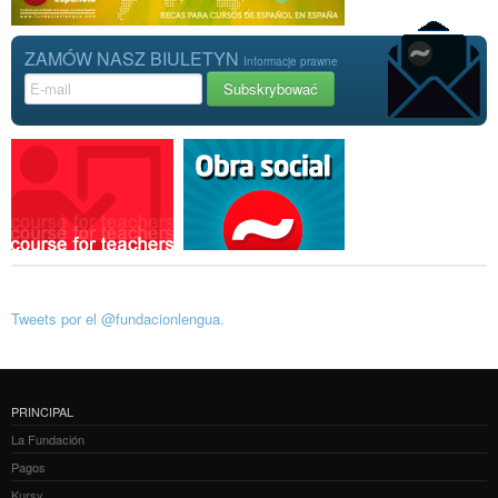
ZAMÓW NASZ BIULETYN
Informacje prawne
Tweets por el @fundacionlengua.
PRINCIPAL
La Fundación
Pagos
Kursy