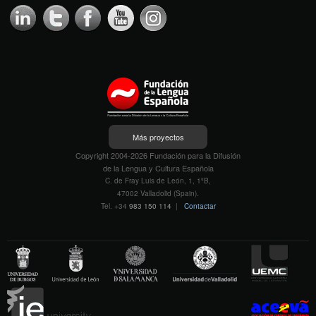
Más proyectos
Copyright 2004-2026 Fundación para la Difusión
de la Lengua y Cultura Española
C. de Fray Luis de León, 1, 1ºB,
47002 Valladolid (Spain).
Tel. +34
983 150 114
|
Contactar