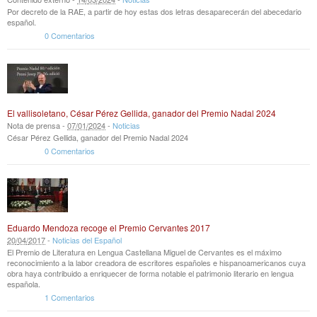
Por decreto de la RAE, a partir de hoy estas dos letras desaparecerán del abecedario
español.
0 Comentarios
El vallisoletano, César Pérez Gellida, ganador del Premio Nadal 2024
Nota de prensa -
07
/
01
/
2024
-
Noticias
César Pérez Gellida, ganador del Premio Nadal 2024
0 Comentarios
Eduardo Mendoza recoge el Premio Cervantes 2017
20
/
04
/
2017
-
Noticias del Español
El Premio de Literatura en Lengua Castellana Miguel de Cervantes es el máximo
reconocimiento a la labor creadora de escritores españoles e hispanoamericanos cuya
obra haya contribuido a enriquecer de forma notable el patrimonio literario en lengua
española.
1 Comentarios