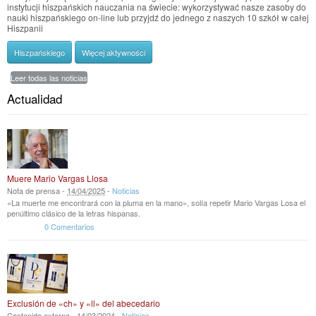
instytucji hiszpańskich nauczania na świecie: wykorzystywać nasze zasoby do
nauki hiszpańskiego on-line lub przyjdź do jednego z naszych 10 szkół w całej
Hiszpanii
Hiszpańskiego
Więcej aktywności
Leer todas las noticias
Actualidad
Muere Mario Vargas Llosa
Nota de prensa -
14
/
04
/
2025
-
Noticias
«La muerte me encontrará con la pluma en la mano», solía repetir Mario Vargas Losa el
penúltimo clásico de la letras hispanas.
0 Comentarios
Exclusión de «ch» y «ll» del abecedario
Contenido externo -
14
/
03
/
2024
-
Noticias