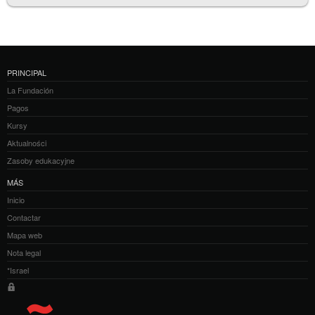
PRINCIPAL
La Fundación
Pagos
Kursy
Aktualności
Zasoby edukacyjne
MÁS
Inicio
Contactar
Mapa web
Nota legal
*Israel