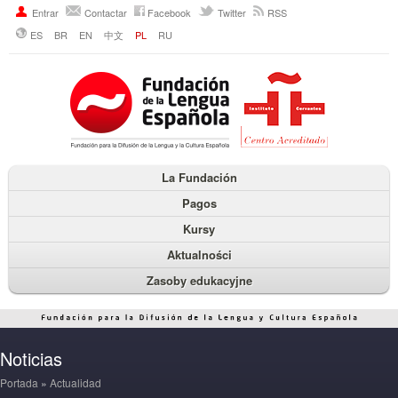
Entrar
Contactar
Facebook
Twitter
RSS
ES
BR
EN
中文
PL
RU
La Fundación
Pagos
Kursy
Aktualności
Zasoby edukacyjne
Noticias
Portada
»
Actualidad