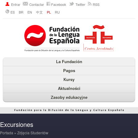
Entrar
Contactar
Facebook
Twitter
RSS
ES
BR
EN
中文
PL
RU
La Fundación
Pagos
Kursy
Aktualności
Zasoby edukacyjne
Excursiones
Portada
»
Zdjęcia Studentów