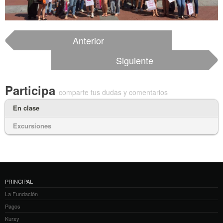
Anterior
Siguiente
Participa
comparte tus dudas y comentarios
En clase
Excursiones
PRINCIPAL
La Fundación
Pagos
Kursy