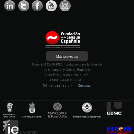
Más proyectos
Copyright 2004-2026 Fundación para la Difusión
de la Lengua y Cultura Española
C. de Fray Luis de León, 1, 1ºB,
47002 Valladolid (Spain).
Tel. +34
983 150 114
|
Contactar