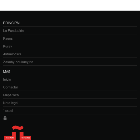
PRINCIPAL
La Fundación
Pagos
Kursy
Aktualności
Zasoby edukacyjne
MÁS
Inicio
Contactar
Mapa web
Nota legal
*Israel