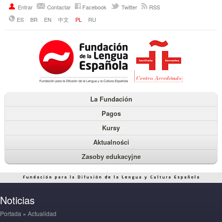
Entrar
Contactar
Facebook
Twitter
RSS
ES
BR
EN
中文
PL
RU
La Fundación
Pagos
Kursy
Aktualności
Zasoby edukacyjne
Noticias
Portada
»
Actualidad