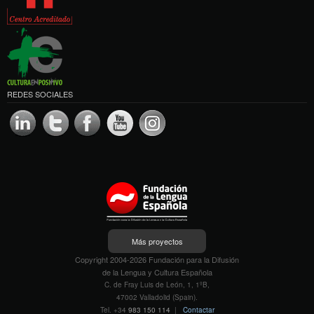
REDES SOCIALES
Más proyectos
Copyright 2004-2026 Fundación para la Difusión
de la Lengua y Cultura Española
C. de Fray Luis de León, 1, 1ºB,
47002 Valladolid (Spain).
Tel. +34
983 150 114
|
Contactar