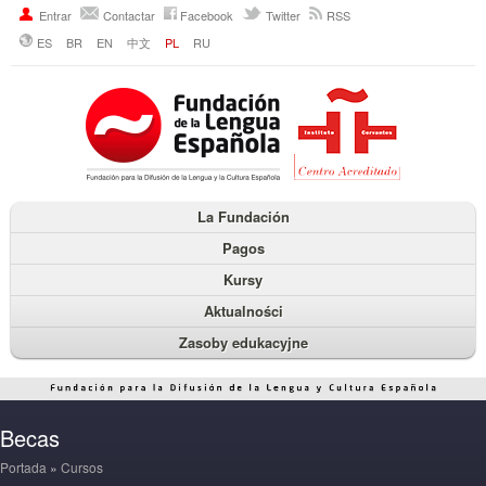
Entrar
Contactar
Facebook
Twitter
RSS
ES
BR
EN
中文
PL
RU
La Fundación
Pagos
Kursy
Aktualności
Zasoby edukacyjne
Becas
Portada
»
Cursos