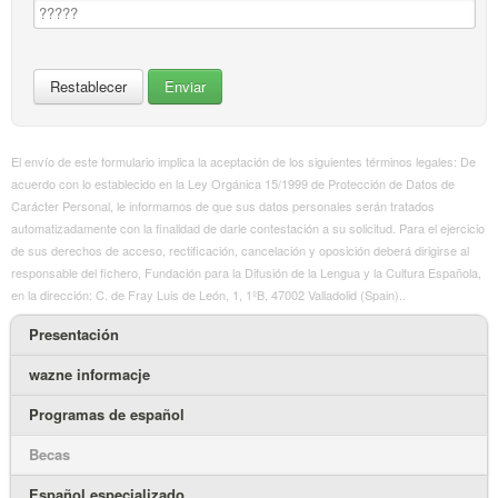
El envío de este formulario implica la aceptación de los siguientes términos legales: De
acuerdo con lo establecido en la Ley Orgánica 15/1999 de Protección de Datos de
Carácter Personal, le informamos de que sus datos personales serán tratados
automatizadamente con la finalidad de darle contestación a su solicitud. Para el ejercicio
de sus derechos de acceso, rectificación, cancelación y oposición deberá dirigirse al
responsable del fichero, Fundación para la Difusión de la Lengua y la Cultura Española,
en la dirección: C. de Fray Luis de León, 1, 1ºB, 47002 Valladolid (Spain)..
Presentación
wazne informacje
Programas de español
Becas
Español especializado