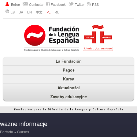
Entrar
Contactar
Facebook
Twitter
RSS
ES
BR
EN
中文
PL
RU
La Fundación
Pagos
Kursy
Aktualności
Zasoby edukacyjne
wazne informacje
Portada
»
Cursos