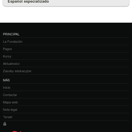
Español especializado
PRINCIPAL
La Fundación
Pagos
Kursy
Aktualności
Zasoby edukacyjne
MÁS
Inicio
Contactar
Mapa web
Nota legal
*Israel