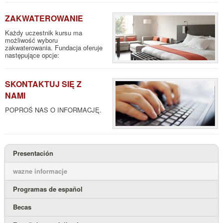
ZAKWATEROWANIE
Każdy uczestnik kursu ma
możliwość wyboru
zakwaterowania. Fundacja oferuje
następujące opcje:
SKONTAKTUJ SIĘ Z
NAMI
POPROŚ NAS O INFORMACJĘ.
Presentación
wazne informacje
Programas de español
Becas