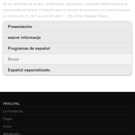
de sus derechos de acceso, rectificación, cancelación y oposición deberá dirigirse al
responsable del fichero, Fundación para la Difusión de la Lengua y la Cultura Española,
en la dirección: C. de Fray Luis de León, 1, 1ºB, 47002 Valladolid (Spain)..
Presentación
wazne informacje
Programas de español
Becas
Español especializado
PRINCIPAL
La Fundación
Pagos
Kursy
Aktualności