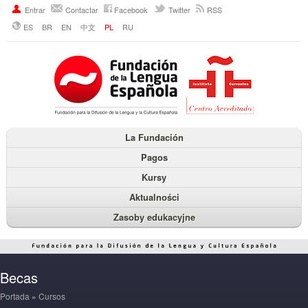
Entrar
Contactar
Facebook
Twitter
RSS
ES
BR
EN
中文
PL
RU
La Fundación
Pagos
Kursy
Aktualności
Zasoby edukacyjne
Becas
Portada
»
Cursos