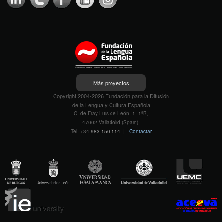
Más proyectos
Copyright 2004-2026 Fundación para la Difusión
de la Lengua y Cultura Española
C. de Fray Luis de León, 1, 1ºB,
47002 Valladolid (Spain).
Tel. +34
983 150 114
|
Contactar