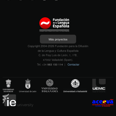
Más proyectos
Copyright 2004-2026 Fundación para la Difusión
de la Lengua y Cultura Española
C. de Fray Luis de León, 1, 1ºB,
47002 Valladolid (Spain).
Tel. +34
983 150 114
|
Contactar