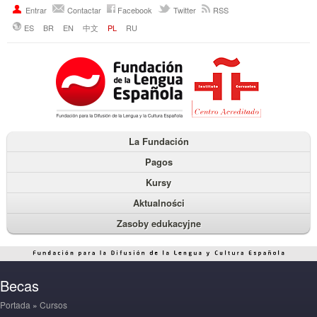
Entrar
Contactar
Facebook
Twitter
RSS
ES
BR
EN
中文
PL
RU
La Fundación
Pagos
Kursy
Aktualności
Zasoby edukacyjne
Becas
Portada
»
Cursos