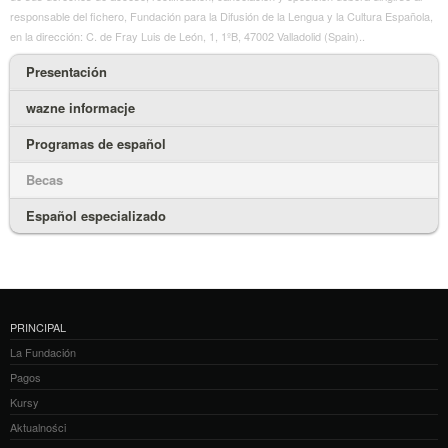
responsable del fichero, Fundación para la Difusión de la Lengua y la Cultura Española,
en la dirección: C. de Fray Luis de León, 1, 1ºB, 47002 Valladolid (Spain)..
Presentación
wazne informacje
Programas de español
Becas
Español especializado
PRINCIPAL
La Fundación
Pagos
Kursy
Aktualności