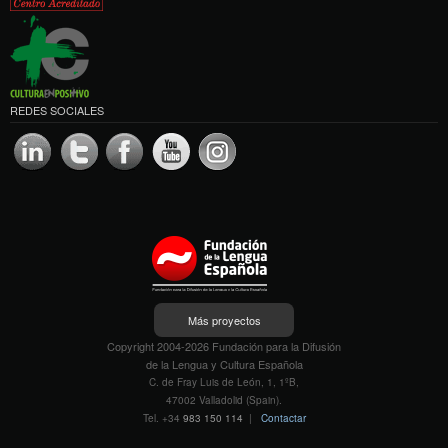
REDES SOCIALES
Más proyectos
Copyright 2004-2026 Fundación para la Difusión
de la Lengua y Cultura Española
C. de Fray Luis de León, 1, 1ºB,
47002 Valladolid (Spain).
Tel. +34
983 150 114
|
Contactar