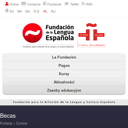
Entrar
Contactar
Facebook
Twitter
RSS
ES
BR
EN
中文
PL
RU
La Fundación
Pagos
Kursy
Aktualności
Zasoby edukacyjne
Becas
Portada
»
Cursos