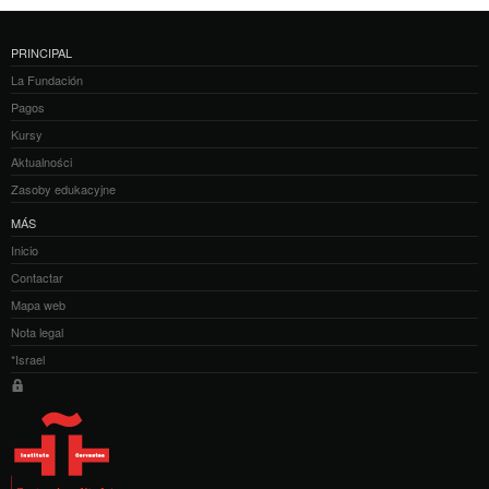
PRINCIPAL
La Fundación
Pagos
Kursy
Aktualności
Zasoby edukacyjne
MÁS
Inicio
Contactar
Mapa web
Nota legal
*Israel