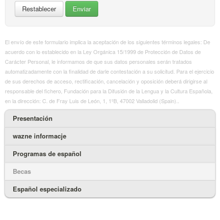
El envío de este formulario implica la aceptación de los siguientes términos legales: De
acuerdo con lo establecido en la Ley Orgánica 15/1999 de Protección de Datos de
Carácter Personal, le informamos de que sus datos personales serán tratados
automatizadamente con la finalidad de darle contestación a su solicitud. Para el ejercicio
de sus derechos de acceso, rectificación, cancelación y oposición deberá dirigirse al
responsable del fichero, Fundación para la Difusión de la Lengua y la Cultura Española,
en la dirección: C. de Fray Luis de León, 1, 1ºB, 47002 Valladolid (Spain)..
Presentación
wazne informacje
Programas de español
Becas
Español especializado