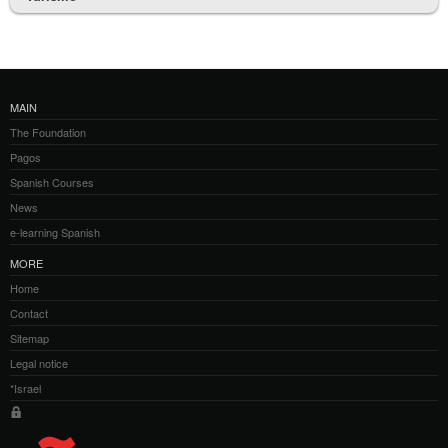
MAIN
The Foundation
Pagos
Spanish Courses
News
e-learning Spanish
MORE
Home
Contact
Sitemap
Legal notice
*Israel