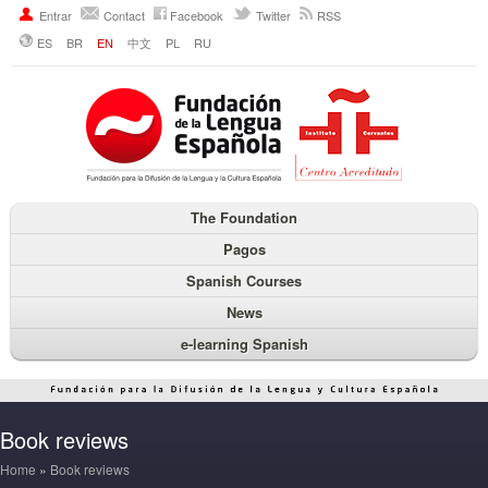
Entrar
Contact
Facebook
Twitter
RSS
ES
BR
EN
中文
PL
RU
The Foundation
Pagos
Spanish Courses
News
e-learning Spanish
Book reviews
Home
»
Book reviews