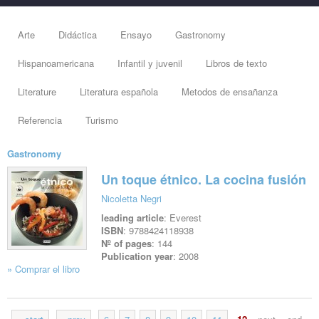
Arte
Didáctica
Ensayo
Gastronomy
Hispanoamericana
Infantil y juvenil
Libros de texto
Literature
Literatura española
Metodos de ensañanza
Referencia
Turismo
Gastronomy
Un toque étnico. La cocina fusión
Nicoletta Negri
leading article
: Everest
ISBN
: 9788424118938
Nº of pages
: 144
Publication year
: 2008
» Comprar el libro
See file