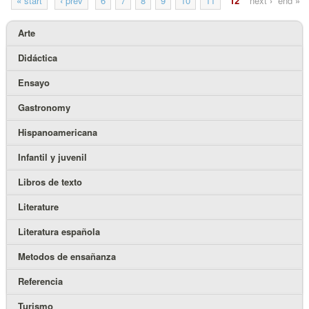
«
start
‹
prev
6
7
8
9
10
11
12
next
›
end
»
Arte
Didáctica
Ensayo
Gastronomy
Hispanoamericana
Infantil y juvenil
Libros de texto
Literature
Literatura española
Metodos de ensañanza
Referencia
Turismo