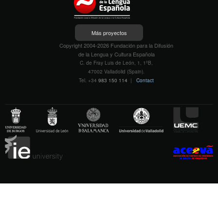
Más proyectos
Copyright 2004-2026 Fundación para la Difusión
de la Lengua y Cultura Española
C. de Fray Luis de León, 1, 1ºB,
47002 Valladolid (Spain).
Tel. +34
983 150 114
|
Contact