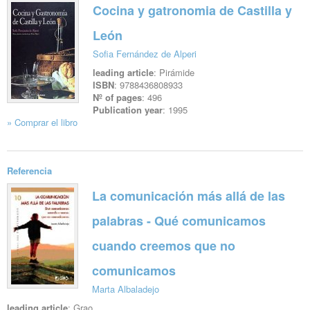
Cocina y gatronomia de Castilla y
León
Sofia Fernández de Alperi
leading article
: Pirámide
ISBN
: 9788436808933
Nº of pages
: 496
Publication year
: 1995
» Comprar el libro
See file
Referencia
La comunicación más allá de las
palabras - Qué comunicamos
cuando creemos que no
comunicamos
Marta Albaladejo
leading article
: Grao