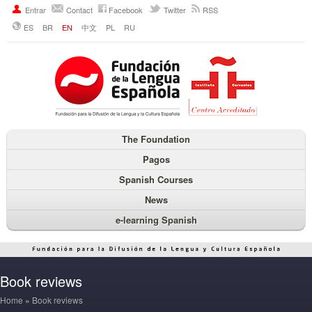
Entrar
Contact
Facebook
Twitter
RSS
ES
BR
EN
中文
PL
RU
The Foundation
Pagos
Spanish Courses
News
e-learning Spanish
Book reviews
Home
»
Book reviews