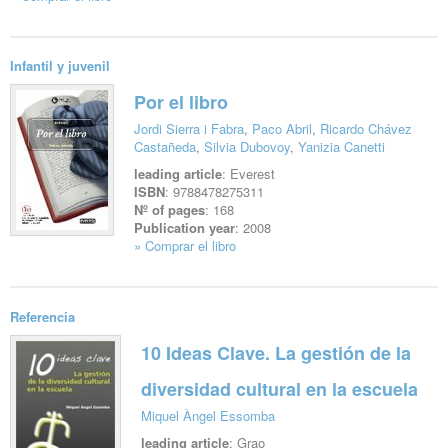
See file
Infantil y juvenil
Por el libro
Jordi Sierra i Fabra
,
Paco Abril
,
Ricardo Chávez
Castañeda
,
Silvia Dubovoy
,
Yanizia Canetti
leading article
: Everest
ISBN
: 9788478275311
Nº of pages
: 168
Publication year
: 2008
» Comprar el libro
See file
Referencia
10 Ideas Clave. La gestión de la
diversidad cultural en la escuela
Miquel Àngel Essomba
leading article
: Grao