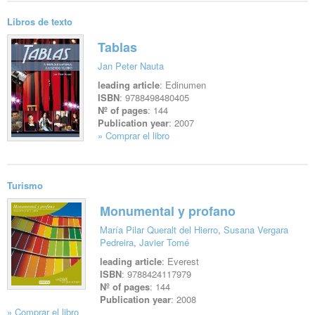
Libros de texto
Tablas
Jan Peter Nauta
leading article
: Edinumen
ISBN
: 9788498480405
Nº of pages
: 144
Publication year
: 2007
» Comprar el libro
See file
Turismo
Monumental y profano
María Pilar Queralt del Hierro
,
Susana Vergara
Pedreira
,
Javier Tomé
leading article
: Everest
ISBN
: 9788424117979
Nº of pages
: 144
Publication year
: 2008
» Comprar el libro