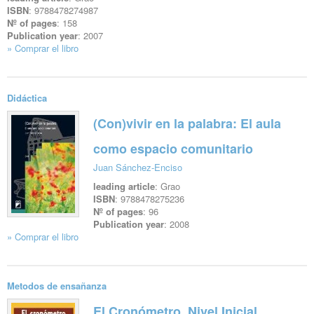
ISBN
: 9788478274987
Nº of pages
: 158
Publication year
: 2007
» Comprar el libro
See file
Didáctica
(Con)vivir en la palabra: El aula
como espacio comunitario
Juan Sánchez-Enciso
leading article
: Grao
ISBN
: 9788478275236
Nº of pages
: 96
Publication year
: 2008
» Comprar el libro
See file
Metodos de ensañanza
El Cronómetro. Nivel Inicial