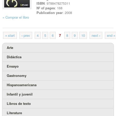
ISBN
: 9788478275311
Nº of pages
: 168
Publication year
: 2008
» Comprar el libro
See file
«
start
‹
prev
4
5
6
7
8
9
10
next
›
end
»
Arte
Didáctica
Ensayo
Gastronomy
Hispanoamericana
Infantil y juvenil
Libros de texto
Literature