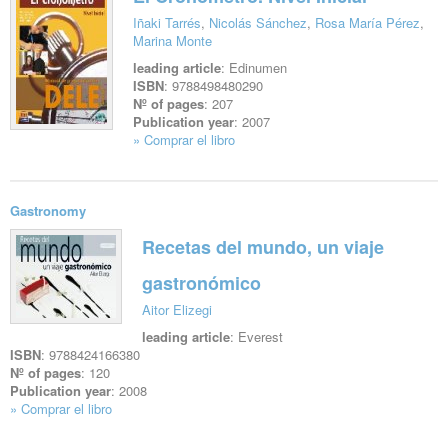
Iñaki Tarrés
,
Nicolás Sánchez
,
Rosa María Pérez
,
Marina Monte
leading article
: Edinumen
ISBN
: 9788498480290
Nº of pages
: 207
Publication year
: 2007
» Comprar el libro
See file
Gastronomy
Recetas del mundo, un viaje
gastronómico
Aitor Elizegi
leading article
: Everest
ISBN
: 9788424166380
Nº of pages
: 120
Publication year
: 2008
» Comprar el libro
See file