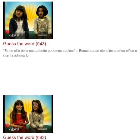
Guess the word (043)
"Es un sitio de la casa donde podemos cocinar"... Escucha con atención a estos niños e
intenta adivinarlo.
Guess the word (042)