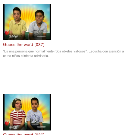
Guess the word (037)
"Es una persona que normalmente roba objetos valiosos". Escucha con atención a
estos niños e intenta adivinarlo.
Guess the word (036)