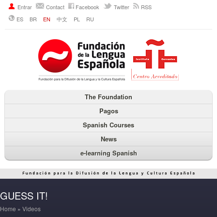
Entrar
Contact
Facebook
Twitter
RSS
ES
BR
EN
中文
PL
RU
The Foundation
Pagos
Spanish Courses
News
e-learning Spanish
GUESS IT!
Home
»
Videos