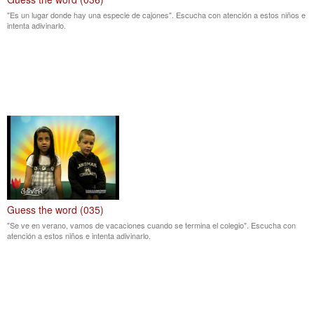
"Es un lugar donde hay una especie de cajones". Escucha con atención a estos niños e
intenta adivinarlo.
Guess the word (035)
"Se ve en verano, vamos de vacaciones cuando se termina el colegio". Escucha con
atención a estos niños e intenta adivinarlo.