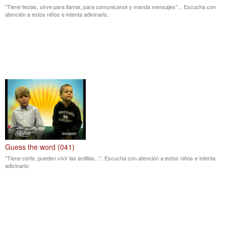
"Tiene teclas, sirve para llamar, para comunicarse y manda mensajes"... Escucha con
atención a estos niños e intenta adivinarlo.
Guess the word (041)
"Tiene corte, pueden vivir las ardillas...". Escucha con atención a estos niños e intenta
adivinarlo.