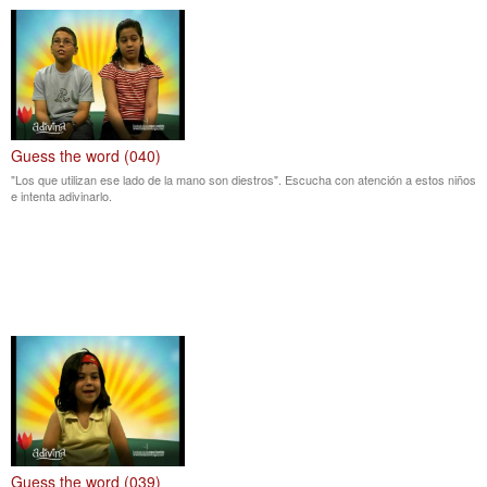
Guess the word (040)
"Los que utilizan ese lado de la mano son diestros". Escucha con atención a estos niños
e intenta adivinarlo.
Guess the word (039)