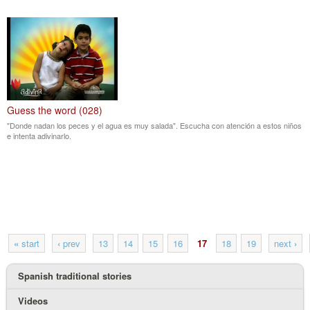
Guess the word (028)
"Donde nadan los peces y el agua es muy salada". Escucha con atención a estos niños
e intenta adivinarlo.
«
start
‹
prev
13
14
15
16
17
18
19
next
›
Spanish traditional stories
Videos