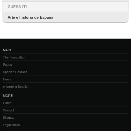
GUESS IT!
Arte e historia de España
MAIN
The Foundation
Pagos
Spanish Courses
News
e-learning Spanish
MORE
Home
Contact
Sitemap
Legal notice