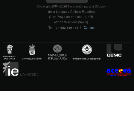
Copyright 2004-2026 Fundación para la Difusión
de la Lengua y Cultura Española
C. de Fray Luis de León, 1, 1ºB,
47002 Valladolid (Spain).
Tel. +34
983 150 114
|
Contact