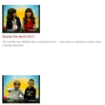
Guess the word (031)
"Es comida, hay distintos tipos, está buenísimo...". Escucha con atención a estos niños
e intenta adivinarlo.