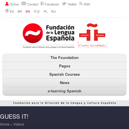
Entrar
Contact
Facebook
Twitter
RSS
ES
BR
EN
中文
PL
RU
The Foundation
Pagos
Spanish Courses
News
e-learning Spanish
GUESS IT!
Home
»
Videos