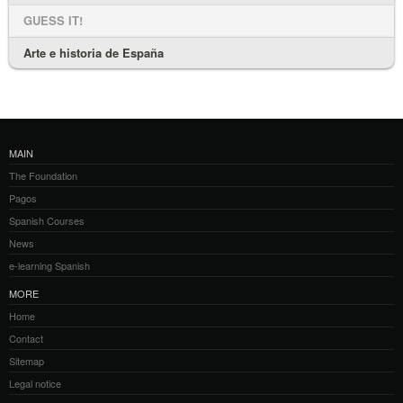
GUESS IT!
Arte e historia de España
MAIN
The Foundation
Pagos
Spanish Courses
News
e-learning Spanish
MORE
Home
Contact
Sitemap
Legal notice