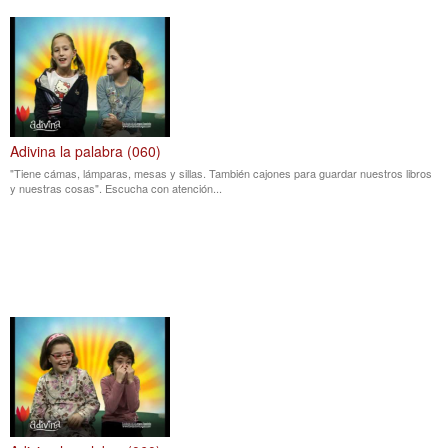
Adivina la palabra (060)
"Tiene cámas, lámparas, mesas y sillas. También cajones para guardar nuestros libros
y nuestras cosas". Escucha con atención...