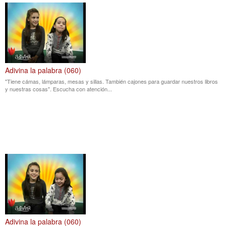
Adivina la palabra (060)
"Tiene cámas, lámparas, mesas y sillas. También cajones para guardar nuestros libros
y nuestras cosas". Escucha con atención...
Adivina la palabra (060)