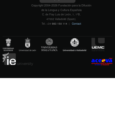
Copyright 2004-2026 Fundación para la Difusión
de la Lengua y Cultura Española
C. de Fray Luis de León, 1, 1ºB,
47002 Valladolid (Spain).
Tel. +34
983 150 114
|
Contact