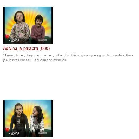
Adivina la palabra (060)
"Tiene cámas, lámparas, mesas y sillas. También cajones para guardar nuestros libros
y nuestras cosas". Escucha con atención...