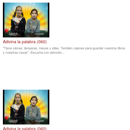
Adivina la palabra (060)
"Tiene cámas, lámparas, mesas y sillas. También cajones para guardar nuestros libros
y nuestras cosas". Escucha con atención...
Adivina la palabra (060)