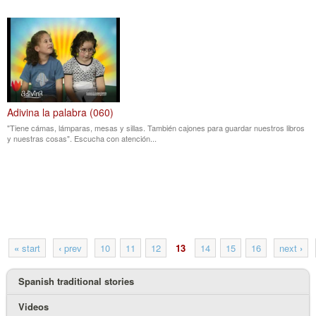
Adivina la palabra (060)
"Tiene cámas, lámparas, mesas y sillas. También cajones para guardar nuestros libros
y nuestras cosas". Escucha con atención...
«
start
‹
prev
10
11
12
13
14
15
16
next
›
Spanish traditional stories
Videos