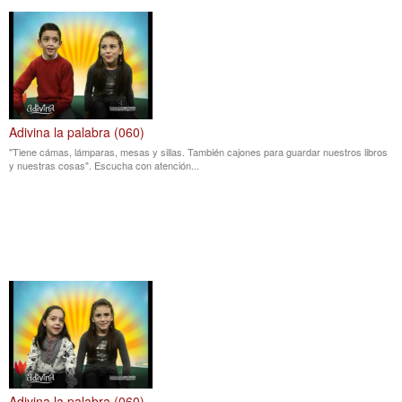
Adivina la palabra (060)
"Tiene cámas, lámparas, mesas y sillas. También cajones para guardar nuestros libros
y nuestras cosas". Escucha con atención...
Adivina la palabra (060)