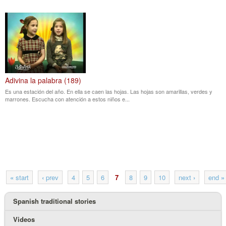
Adivina la palabra (189)
Es una estación del año. En ella se caen las hojas. Las hojas son amarillas, verdes y
marrones. Escucha con atención a estos niños e...
«
start
‹
prev
4
5
6
7
8
9
10
next
›
end
»
Spanish traditional stories
Videos