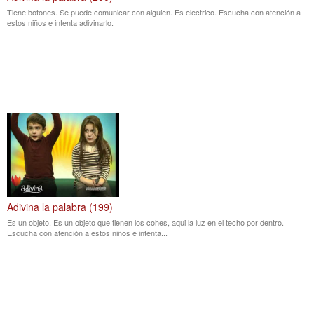
Tiene botones. Se puede comunicar con alguien. Es electrico. Escucha con atención a
estos niños e intenta adivinarlo.
Adivina la palabra (199)
Es un objeto. Es un objeto que tienen los cohes, aqui la luz en el techo por dentro.
Escucha con atención a estos niños e intenta...