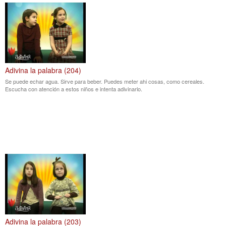
Adivina la palabra (204)
Se puede echar agua. Sirve para beber. Puedes meter ahi cosas, como cereales.
Escucha con atención a estos niños e intenta adivinarlo.
Adivina la palabra (203)