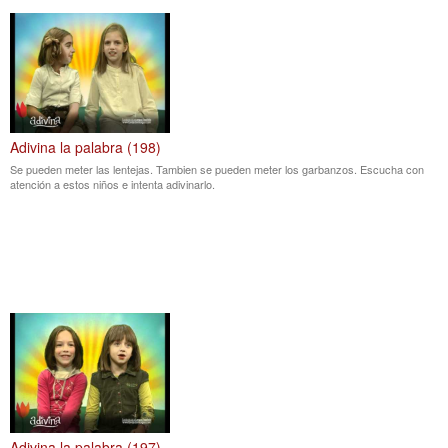
Adivina la palabra (198)
Se pueden meter las lentejas. Tambien se pueden meter los garbanzos. Escucha con
atención a estos niños e intenta adivinarlo.
Adivina la palabra (197)