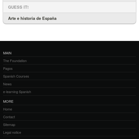
GUESS IT!
Arte e historia de España
MAIN
The Foundation
Pagos
Spanish Courses
News
e-learning Spanish
MORE
Home
Contact
Sitemap
Legal notice