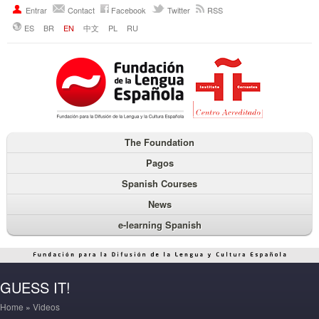
Entrar
Contact
Facebook
Twitter
RSS
ES
BR
EN
中文
PL
RU
The Foundation
Pagos
Spanish Courses
News
e-learning Spanish
GUESS IT!
Home
»
Videos