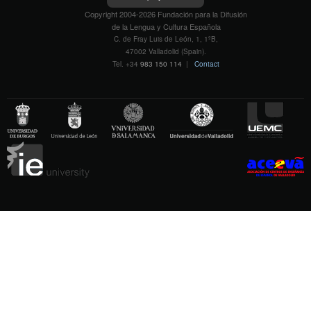
Copyright 2004-2026 Fundación para la Difusión
de la Lengua y Cultura Española
C. de Fray Luis de León, 1, 1ºB,
47002 Valladolid (Spain).
Tel. +34
983 150 114
|
Contact