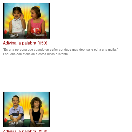
Adivina la palabra (059)
"Es una persona que cuando un señor conduce muy deprisa le echa una multa."
Escucha con atención a estos niños e intenta...
Adivina la palabra (058)