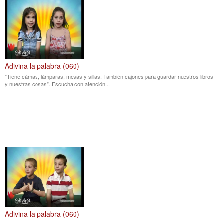
Adivina la palabra (060)
"Tiene cámas, lámparas, mesas y sillas. También cajones para guardar nuestros libros
y nuestras cosas". Escucha con atención...
Adivina la palabra (060)