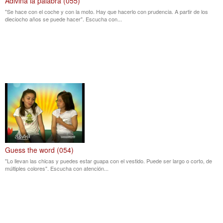
Adivina la palabra (055)
"Se hace con el coche y con la moto. Hay que hacerlo con prudencia. A partir de los
dieciocho años se puede hacer". Escucha con...
Guess the word (054)
"Lo llevan las chicas y puedes estar guapa con el vestido. Puede ser largo o corto, de
múltiples colores". Escucha con atención...