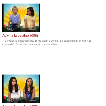
Adivina la palabra (056)
"Te limpias la boca con ella. Es de papel o de tela. Se puede pintar en ella y es
cuadrada". Escucha con atención a estos niños...