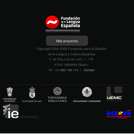
Más proyectos
Copyright 2004-2026 Fundación para la Difusión
de la Lengua y Cultura Española
C. de Fray Luis de León, 1, 1ºB,
47002 Valladolid (Spain).
Tel. +34
983 150 114
|
Contact