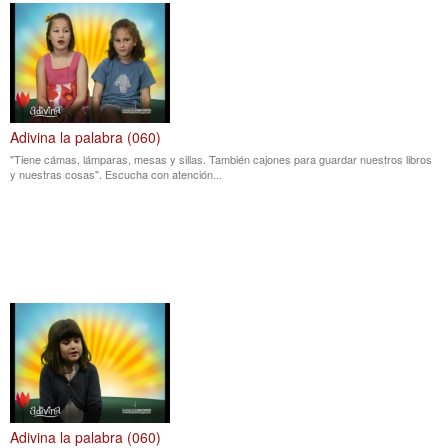
Adivina la palabra (060)
"Tiene cámas, lámparas, mesas y sillas. También cajones para guardar nuestros libros
y nuestras cosas". Escucha con atención...
Adivina la palabra (060)