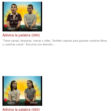
Adivina la palabra (060)
"Tiene cámas, lámparas, mesas y sillas. También cajones para guardar nuestros libros
y nuestras cosas". Escucha con atención...
Adivina la palabra (060)