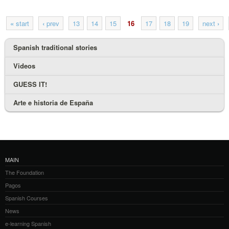
«
start
‹
prev
13
14
15
16
17
18
19
next
›
Spanish traditional stories
Videos
GUESS IT!
Arte e historia de España
MAIN
The Foundation
Pagos
Spanish Courses
News
e-learning Spanish