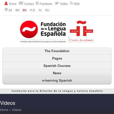
Entrar
Contact
Facebook
Twitter
RSS
ES
BR
EN
中文
PL
RU
The Foundation
Pagos
Spanish Courses
News
e-learning Spanish
Videos
Home
»
Videos