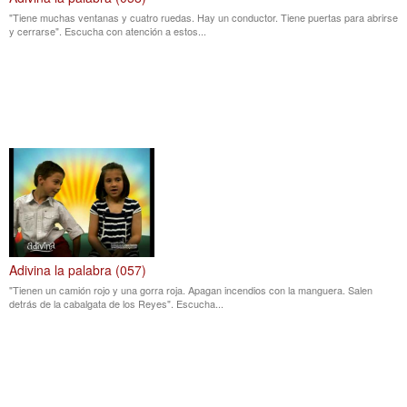
"Tiene muchas ventanas y cuatro ruedas. Hay un conductor. Tiene puertas para abrirse
y cerrarse". Escucha con atención a estos...
Adivina la palabra (057)
"Tienen un camión rojo y una gorra roja. Apagan incendios con la manguera. Salen
detrás de la cabalgata de los Reyes". Escucha...