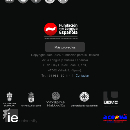
Más proyectos
Copyright 2004-2026 Fundación para la Difusión
de la Lengua y Cultura Española
C. de Fray Luis de León, 1, 1ºB,
47002 Valladolid (Spain).
Tel. +34
983 150 114
|
Contactar