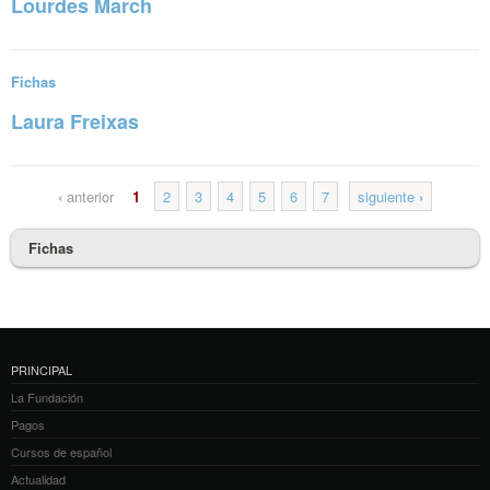
Lourdes March
Sigue leyendo
Fichas
Laura Freixas
Sigue leyendo
‹
anterior
1
2
3
4
5
6
7
siguiente
›
Fichas
PRINCIPAL
La Fundación
Pagos
Cursos de español
Actualidad