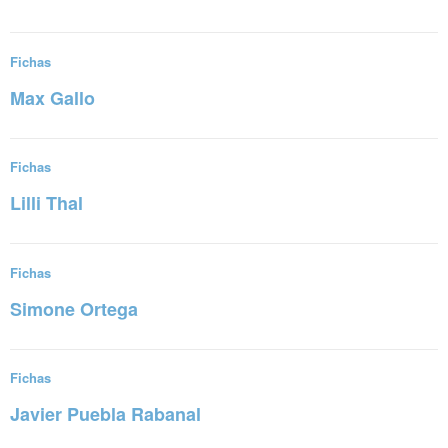
Sigue leyendo
Fichas
Max Gallo
Sigue leyendo
Fichas
Lilli Thal
Sigue leyendo
Fichas
Simone Ortega
Sigue leyendo
Fichas
Javier Puebla Rabanal
Sigue leyendo