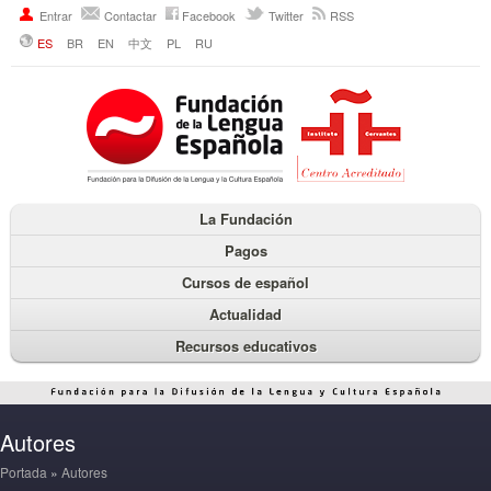
Entrar
Contactar
Facebook
Twitter
RSS
ES
BR
EN
中文
PL
RU
La Fundación
Pagos
Cursos de español
Actualidad
Recursos educativos
Autores
Portada
»
Autores