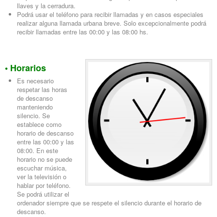
llaves y la cerradura.
Podrá usar el teléfono para recibir llamadas y en casos especiales
realizar alguna llamada urbana breve. Solo excepcionalmente podrá
recibir llamadas entre las 00:00 y las 08:00 hs.
• Horarios
Es necesario
respetar las horas
de descanso
manteniendo
silencio. Se
establece como
horario de descanso
entre las 00:00 y las
08:00. En este
horario no se puede
escuchar música,
ver la televisión o
hablar por teléfono.
Se podrá utilizar el
ordenador siempre que se respete el silencio durante el horario de
descanso.