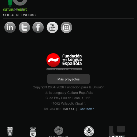
SOCIAL NETWORKS
Más proyectos
Copyright 2004-2026 Fundación para la Difusión
de la Lengua y Cultura Española
C. de Fray Luis de León, 1, 1ºB,
47002 Valladolid (Spain).
Tel. +34
983 150 114
|
Contactar