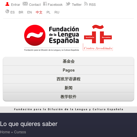
Entrar
Contact
Facebook
Twitter
RSS
ES
BR
EN
中文
PL
RU
基金会
Pagos
西班牙语课程
新闻
教学软件
Lo que quieres saber
Home
»
Cursos