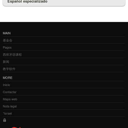
Español especializado
MAIN
基金会
Pagos
西班牙语课程
新闻
教学软件
MORE
Inicio
Contactar
Mapa web
Nota legal
*Israel