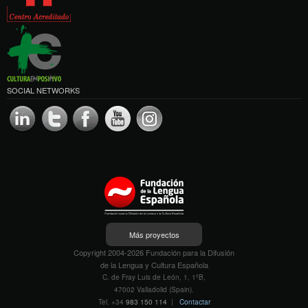
SOCIAL NETWORKS
Más proyectos
Copyright 2004-2026 Fundación para la Difusión
de la Lengua y Cultura Española
C. de Fray Luis de León, 1, 1ºB,
47002 Valladolid (Spain).
Tel. +34
983 150 114
|
Contactar