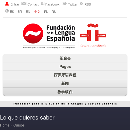
Entrar
Contact
Facebook
Twitter
RSS
ES
BR
EN
中文
PL
RU
基金会
Pagos
西班牙语课程
新闻
教学软件
Lo que quieres saber
Home
»
Cursos