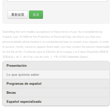
Submitting this form implies acceptance of these terms of use: As is established by
Organic Law 15/1999 for the Protection of Personal Data, we inform you that your
personal details will be treated in an comptuterized way to answer your request. In order
to access, rectify, cancel or oppose these data, you may contact the person responsible
for the file at the, Fundación para la Difusión de la Lengua y la Cultura Española (西班牙
语基金会), at: C. de Fray Luis de León, 1, 1ºB, 47002 Valladolid (Spain)..
Presentación
Lo que quieres saber
Programas de español
Becas
Español especializado