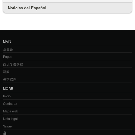
Noticias del Español
MAIN
基金会
Pagos
西班牙语课程
新闻
教学软件
MORE
Inicio
Contactar
Mapa web
Nota legal
*Israel