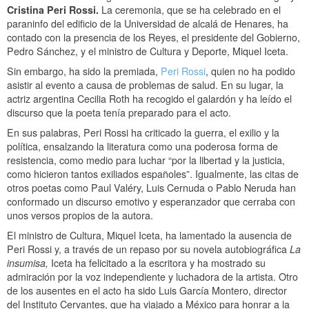
Cristina Peri Rossi.
La ceremonia, que se ha celebrado en el
paraninfo del edificio de la Universidad de alcalá de Henares, ha
contado con la presencia de los Reyes, el presidente del Gobierno,
Pedro Sánchez, y el ministro de Cultura y Deporte, Miquel Iceta.
Sin embargo, ha sido la premiada,
Peri Rossi
, quien no ha podido
asistir al evento a causa de problemas de salud. En su lugar, la
actriz argentina Cecilia Roth ha recogido el galardón y ha leído el
discurso que la poeta tenía preparado para el acto.
En sus palabras, Peri Rossi ha criticado la guerra, el exilio y la
política, ensalzando la literatura como una poderosa forma de
resistencia, como medio para luchar “por la libertad y la justicia,
como hicieron tantos exiliados españoles”. Igualmente, las citas de
otros poetas como Paul Valéry, Luis Cernuda o Pablo Neruda han
conformado un discurso emotivo y esperanzador que cerraba con
unos versos propios de la autora.
El ministro de Cultura, Miquel Iceta, ha lamentado la ausencia de
Peri Rossi y, a través de un repaso por su novela autobiográfica
La
insumisa,
Iceta ha felicitado a la escritora y ha mostrado su
admiración por la voz independiente y luchadora de la artista. Otro
de los ausentes en el acto ha sido Luis García Montero, director
del Instituto Cervantes, que ha viajado a México para honrar a la